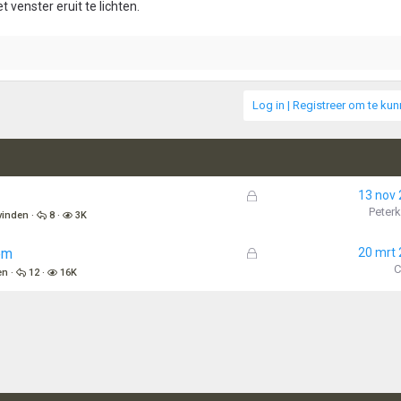
 venster eruit te lichten.
Log in | Registreer om te ku
G
13 nov
e
Peterk
 vinden
8
3K
s
l
G
em
20 mrt
o
e
C
en
12
16K
t
s
e
l
n
o
t
e
n