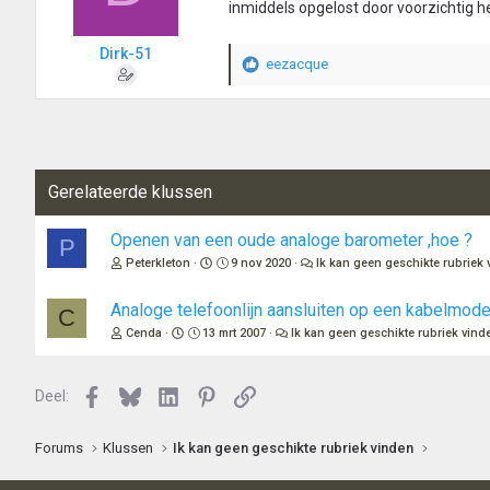
inmiddels opgelost door voorzichtig het
Dirk-51
eezacque
W
a
a
r
d
e
Gerelateerde klussen
r
i
n
Openen van een oude analoge barometer ,hoe ?
P
g
Peterkleton
9 nov 2020
Ik kan geen geschikte rubriek
e
n
Analoge telefoonlijn aansluiten op een kabelmod
:
C
Cenda
13 mrt 2007
Ik kan geen geschikte rubriek vind
Facebook
Bluesky
LinkedIn
Pinterest
Link
Deel:
Forums
Klussen
Ik kan geen geschikte rubriek vinden