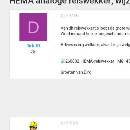
HEMA analoge reiswekker; wijz
2 jun 2026
D
Van dit reiswekkertje loopt de grote wi
Weet iemand hoe je ‘ongeschonden’ bi
Advies is erg welkom, alvast mijn we
Dirk-51
Groeten van Dirk
2 jun 2026