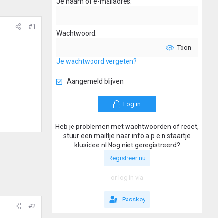
Je naam of e-mailadres
#1
Wachtwoord
Toon
Je wachtwoord vergeten?
Aangemeld blijven
Log in
Heb je problemen met wachtwoorden of reset,
stuur een mailtje naar info a p e n staartje
klusidee nl Nog niet geregistreerd?
Registreer nu
or log in via
Passkey
#2