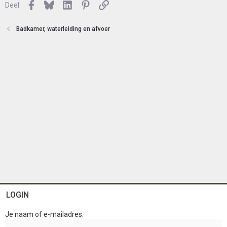
Facebook
Bluesky
LinkedIn
Pinterest
Link
o
Deel:
t
e
Badkamer, waterleiding en afvoer
n
LOGIN
Je naam of e-mailadres