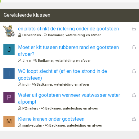
Gerelateerde klussen
G
en plots stinkt de riolering onder de gootsteen
e
Hebeentuin
Badkamer, waterleiding en afvoer
s
l
G
Moet er kit tussen rubberen rand en gootsteen
J
o
e
afvoer?
t
s
J. v c
Badkamer, waterleiding en afvoer
e
l
n
o
G
WC loopt slecht af (af en toe strond in de
I
t
e
gootsteen)
e
s
indjj
Badkamer, waterleiding en afvoer
n
l
o
G
Water uit gootsteen wanneer vaatwasser water
P
t
e
afpompt
e
s
P2mailers
Badkamer, waterleiding en afvoer
n
l
o
G
Kleine kranen onder gootsteen
M
t
e
markvaughn
Badkamer, waterleiding en afvoer
e
s
n
l