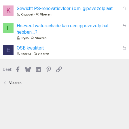
e
s
n
l
G
Gewicht PS-renovatievloer i.c.m. gipsvezelplaat
K
o
e
Knuppel
Vloeren
t
s
e
l
G
Hoeveel waterschade kan een gipsvezelplaat
F
n
o
e
hebben....?
t
s
Fry35
Vloeren
e
l
n
o
G
OSB kwaliteit
E
t
e
Eltek53
Vloeren
e
s
n
l
Facebook
Bluesky
LinkedIn
Pinterest
Link
o
Deel:
t
e
Vloeren
n