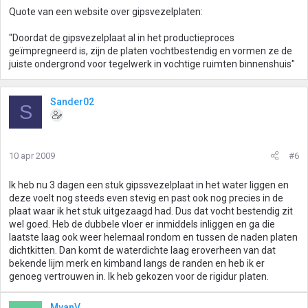
Quote van een website over gipsvezelplaten:
"Doordat de gipsvezelplaat al in het productieproces
geïmpregneerd is, zijn de platen vochtbestendig en vormen ze de
juiste ondergrond voor tegelwerk in vochtige ruimten binnenshuis"
Sander02
S
10 apr 2009
#6
Ik heb nu 3 dagen een stuk gipssvezelplaat in het water liggen en
deze voelt nog steeds even stevig en past ook nog precies in de
plaat waar ik het stuk uitgezaagd had. Dus dat vocht bestendig zit
wel goed. Heb de dubbele vloer er inmiddels inliggen en ga die
laatste laag ook weer helemaal rondom en tussen de naden platen
dichtkitten. Dan komt de waterdichte laag eroverheen van dat
bekende lijm merk en kimband langs de randen en heb ik er
genoeg vertrouwen in. Ik heb gekozen voor de rigidur platen.
MvanV