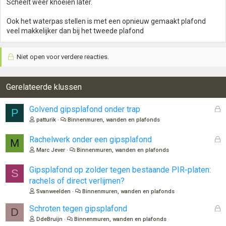
Scheelt weer knoeien later.
Ook het waterpas stellen is met een opnieuw gemaakt plafond
veel makkelijker dan bij het tweede plafond
Niet open voor verdere reacties.
Gerelateerde klussen
G
Golvend gipsplafond onder trap
P
e
patturik
Binnenmuren, wanden en plafonds
s
l
G
Rachelwerk onder een gipsplafond
M
o
e
Marc Jever
Binnenmuren, wanden en plafonds
t
s
e
l
Gipsplafond op zolder tegen bestaande PIR‑platen:
S
n
o
rachels of direct verlijmen?
t
Svanweelden
Binnenmuren, wanden en plafonds
e
n
G
Schroten tegen gipsplafond
D
e
DdeBruijn
Binnenmuren, wanden en plafonds