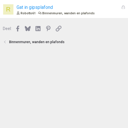
s
l
G
Gat in gipsplafond
R
o
e
Robotto61
Binnenmuren, wanden en plafonds
t
s
e
l
n
Facebook
Bluesky
LinkedIn
Pinterest
Link
o
Deel:
t
e
Binnenmuren, wanden en plafonds
n