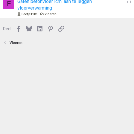
G
Gaten betonvloer icm. aan te leggen
F
n
o
e
vloerverwarming
t
s
Feetje1981
Vloeren
e
l
n
o
Facebook
Bluesky
LinkedIn
Pinterest
Link
Deel:
t
e
n
Vloeren