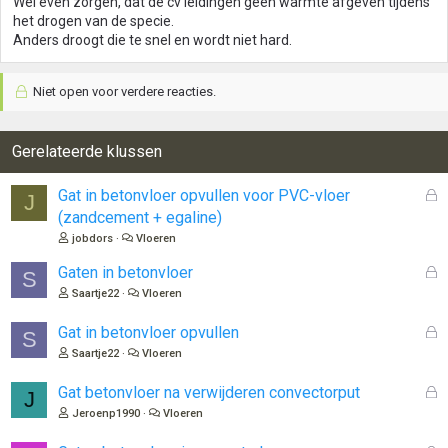
Wel even zorgen, dat de cv leidingen geen warmte afgeven tijdens
het drogen van de specie.
Anders droogt die te snel en wordt niet hard.
Niet open voor verdere reacties.
Gerelateerde klussen
G
Gat in betonvloer opvullen voor PVC-vloer
J
e
(zandcement + egaline)
s
jobdors
Vloeren
l
o
G
Gaten in betonvloer
S
t
e
Saartje22
Vloeren
e
s
n
l
G
Gat in betonvloer opvullen
S
o
e
Saartje22
Vloeren
t
s
e
l
G
Gat betonvloer na verwijderen convectorput
J
n
o
e
Jeroenp1990
Vloeren
t
s
e
l