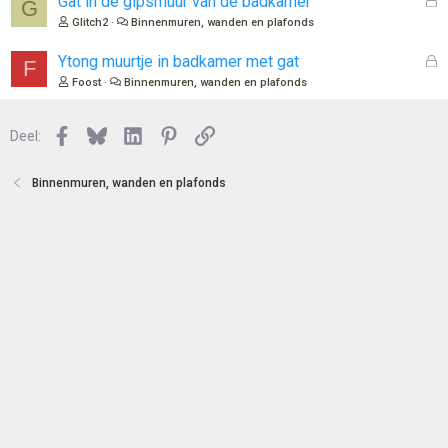
Gat in de gipsmuur van de badkamer
G
n
o
e
Glitch2
Binnenmuren, wanden en plafonds
t
s
e
l
G
Ytong muurtje in badkamer met gat
F
n
o
e
Foost
Binnenmuren, wanden en plafonds
t
s
e
l
n
Facebook
Bluesky
LinkedIn
Pinterest
Link
o
Deel:
t
e
Binnenmuren, wanden en plafonds
n