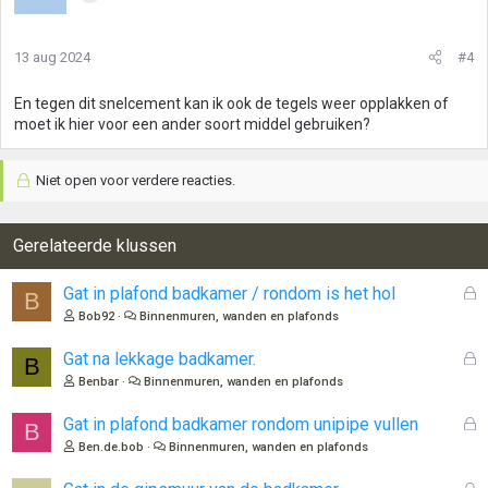
13 aug 2024
#4
En tegen dit snelcement kan ik ook de tegels weer opplakken of
moet ik hier voor een ander soort middel gebruiken?
Niet open voor verdere reacties.
Gerelateerde klussen
G
Gat in plafond badkamer / rondom is het hol
B
e
Bob92
Binnenmuren, wanden en plafonds
s
l
G
Gat na lekkage badkamer.
B
o
e
Benbar
Binnenmuren, wanden en plafonds
t
s
e
l
G
Gat in plafond badkamer rondom unipipe vullen
B
n
o
e
Ben.de.bob
Binnenmuren, wanden en plafonds
t
s
e
l
G