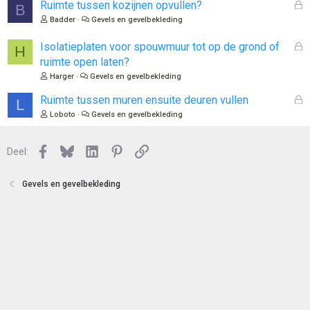
l
G
Ruimte tussen kozijnen opvullen?
B
o
e
Badder
Gevels en gevelbekleding
t
s
e
l
G
Isolatieplaten voor spouwmuur tot op de grond of
H
n
o
e
ruimte open laten?
t
s
Harger
Gevels en gevelbekleding
e
l
n
o
G
Ruimte tussen muren ensuite deuren vullen
L
t
e
Loboto
Gevels en gevelbekleding
e
s
n
l
Facebook
Bluesky
LinkedIn
Pinterest
Link
o
Deel:
t
e
Gevels en gevelbekleding
n