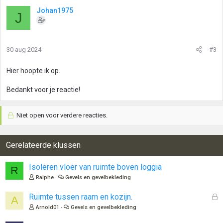
Johan1975
J
30 aug 2024
#3
Hier hoopte ik op.
Bedankt voor je reactie!
Niet open voor verdere reacties.
Gerelateerde klussen
Isoleren vloer van ruimte boven loggia
R
Ralphe
Gevels en gevelbekleding
G
Ruimte tussen raam en kozijn.
A
e
Arnold01
Gevels en gevelbekleding
s