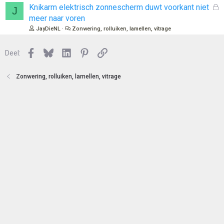
n
l
G
Knikarm elektrisch zonnescherm duwt voorkant niet
J
o
e
meer naar voren
t
s
JayDieNL
Zonwering, rolluiken, lamellen, vitrage
e
l
n
o
Facebook
Bluesky
LinkedIn
Pinterest
Link
Deel:
t
e
n
Zonwering, rolluiken, lamellen, vitrage