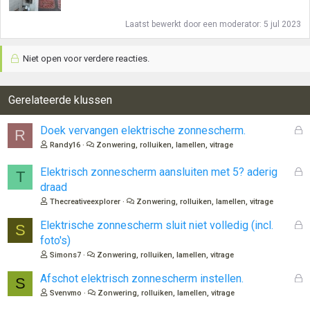
Laatst bewerkt door een moderator:
5 jul 2023
Niet open voor verdere reacties.
Gerelateerde klussen
G
Doek vervangen elektrische zonnescherm.
R
e
Randy16
Zonwering, rolluiken, lamellen, vitrage
s
l
G
Elektrisch zonnescherm aansluiten met 5? aderig
T
o
e
draad
t
s
Thecreativeexplorer
Zonwering, rolluiken, lamellen, vitrage
e
l
n
o
G
Elektrische zonnescherm sluit niet volledig (incl.
S
t
e
foto's)
e
s
Simons7
Zonwering, rolluiken, lamellen, vitrage
n
l
o
G
Afschot elektrisch zonnescherm instellen.
S
t
e
Svenvmo
Zonwering, rolluiken, lamellen, vitrage
e
s