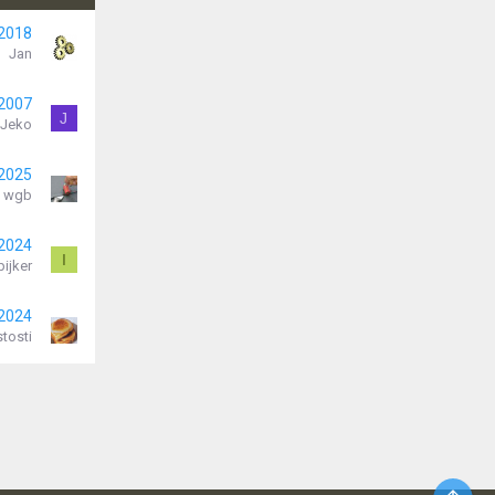
 2018
Jan
 2007
J
Jeko
 2025
wgb
 2024
I
pijker
 2024
tosti