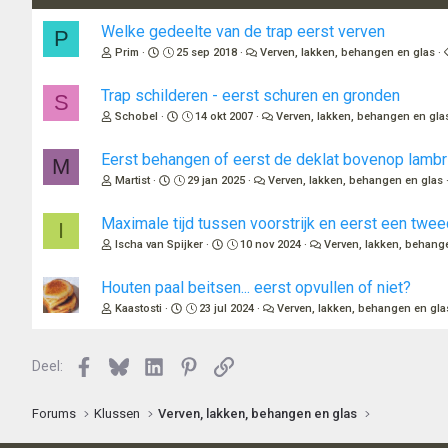
Welke gedeelte van de trap eerst verven
P
Prim
25 sep 2018
Verven, lakken, behangen en glas
Trap schilderen - eerst schuren en gronden
S
Schobel
14 okt 2007
Verven, lakken, behangen en gla
Eerst behangen of eerst de deklat bovenop lambr
M
Martist
29 jan 2025
Verven, lakken, behangen en glas
Maximale tijd tussen voorstrijk en eerst een twe
I
Ischa van Spijker
10 nov 2024
Verven, lakken, behang
Houten paal beitsen... eerst opvullen of niet?
Kaastosti
23 jul 2024
Verven, lakken, behangen en gla
Facebook
Bluesky
LinkedIn
Pinterest
Link
Deel:
Forums
Klussen
Verven, lakken, behangen en glas