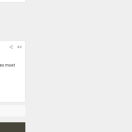
#4
ees moet