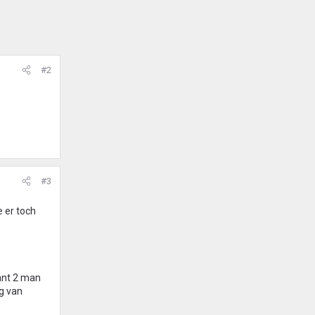
#2
#3
e er toch
kant 2 man
ng van