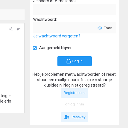
Je naam of e-mailadres
Wachtwoord
Toon
#1
Je wachtwoord vergeten?
Aangemeld blijven
Log in
Heb je problemen met wachtwoorden of reset,
stuur een mailtje naar info a p e n staartje
klusidee nl Nog niet geregistreerd?
Registreer nu
steiger
ie erin
or log in via
Passkey