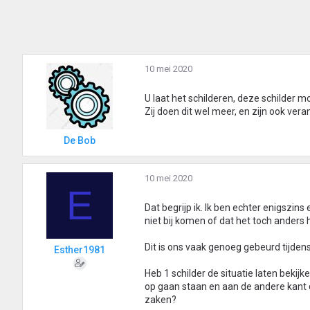
10 mei 2020
U laat het schilderen, deze schilder 
Zij doen dit wel meer, en zijn ook vera
De Bob
10 mei 2020
E
Dat begrijp ik. Ik ben echter enigszins
niet bij komen of dat het toch ander
Dit is ons vaak genoeg gebeurd tijdens
Esther1981
Heb 1 schilder de situatie laten bekij
op gaan staan en aan de andere kant de
zaken?