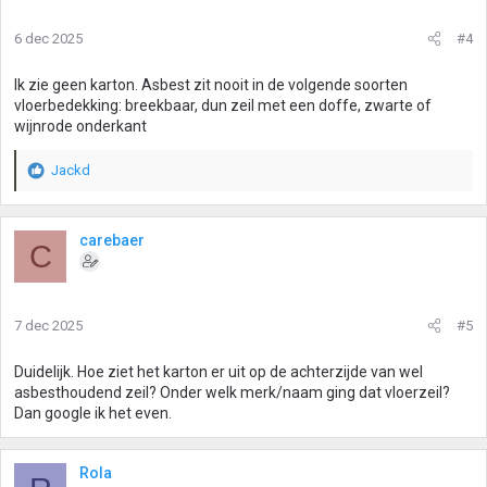
6 dec 2025
#4
Ik zie geen karton. Asbest zit nooit in de volgende soorten
vloerbedekking: breekbaar, dun zeil met een doffe, zwarte of
wijnrode onderkant
Jackd
W
a
a
r
carebaer
C
d
e
r
i
7 dec 2025
#5
n
g
Duidelijk. Hoe ziet het karton er uit op de achterzijde van wel
e
asbesthoudend zeil? Onder welk merk/naam ging dat vloerzeil?
n
Dan google ik het even.
:
Rola