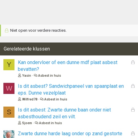
Niet open voor verdere reacties.
Gerelateerde klussen
G
Kan ondervloer of een dunne mdf plaat asbest
Y
e
bevatten?
s
Yasin
Asbest in huis
l
o
G
Is dit asbest? Sandwichpaneel van spaanplaat en
W
t
e
eps. Dunne vezelplaat
e
s
Wilfred78
Asbest in huis
n
l
o
G
Is dit asbest: Zwarte dunne baan onder niet
S
t
e
asbesthoudend zeil en vilt.
e
s
Sjoem
Asbest in huis
n
l
o
G
Zwarte dunne harde laag onder op zand gestorte