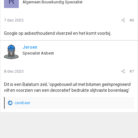
R
Algemeen Bouwkundig Specialist
7 dec 2025
#6
Google op asbesthoudend vloerzeil en het komt voorbij.
Jeroen
Specialist Asbest
8 dec 2025
#7
Dit is een Balatum zeil; '
opgebouwd uit met bitumen geïmpregneerd
vilt
en voorzien van een decoratief bedrukte slijtvaste bovenlaag'
carebaer
W
a
a
r
d
e