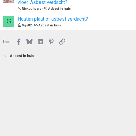
t
e
vloer. Asbest verdacht?
e
s
Rickcuijpers
Asbest in huis
n
l
o
Houten plaat of asbest verdacht?
G
t
Gijs82
Asbest in huis
e
n
Facebook
Bluesky
LinkedIn
Pinterest
Link
Deel:
Asbest in huis