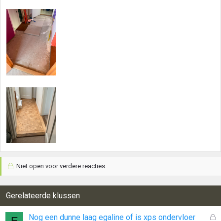
Niet open voor verdere reacties.
Gerelateerde klussen
G
Nog een dunne laag egaline of is xps ondervloer
E