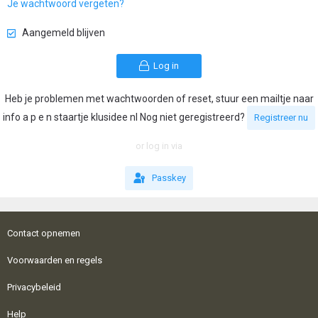
Je wachtwoord vergeten?
Aangemeld blijven
Log in
Heb je problemen met wachtwoorden of reset, stuur een mailtje naar
info a p e n staartje klusidee nl Nog niet geregistreerd?
Registreer nu
or log in via
Passkey
Contact opnemen
Voorwaarden en regels
Privacybeleid
Help