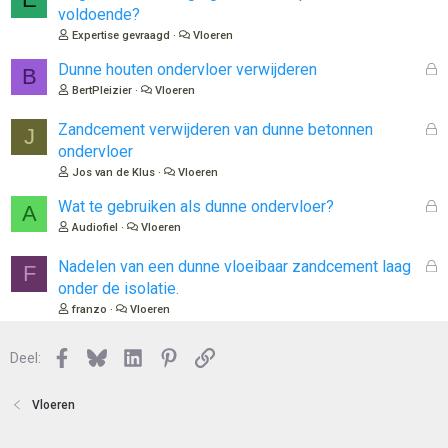
e
voldoende?
s
Expertise gevraagd
Vloeren
l
o
G
Dunne houten ondervloer verwijderen
B
t
e
BertPleizier
Vloeren
e
s
n
l
G
Zandcement verwijderen van dunne betonnen
J
o
e
ondervloer
t
s
Jos van de Klus
Vloeren
e
l
n
o
G
Wat te gebruiken als dunne ondervloer?
A
t
e
Audiofiel
Vloeren
e
s
n
l
G
Nadelen van een dunne vloeibaar zandcement laag
F
o
e
onder de isolatie.
t
s
franzo
Vloeren
e
l
n
o
Facebook
Bluesky
LinkedIn
Pinterest
Link
Deel:
t
e
n
Vloeren