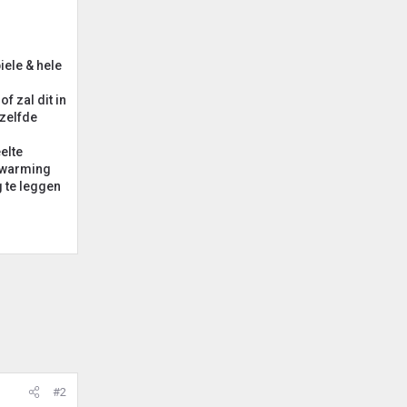
iele & hele
 zal dit in
ezelfde
elte
erwarming
g te leggen
#2