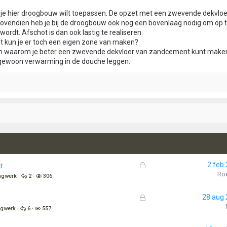
 je hier droogbouw wilt toepassen. De opzet met een zwevende dekvlo
Bovendien heb je bij de droogbouw ook nog een bovenlaag nodig om op t
ordt. Afschot is dan ook lastig te realiseren.
ft kun je er toch een eigen zone van maken?
reden waarom je beter een zwevende dekvloer van zandcement kunt maken
gewoon verwarming in de douche leggen.
G
r
2 feb
e
Ro
ingwerk
2
306
s
l
G
28 aug
o
e
ngwerk
6
557
t
s
e
l