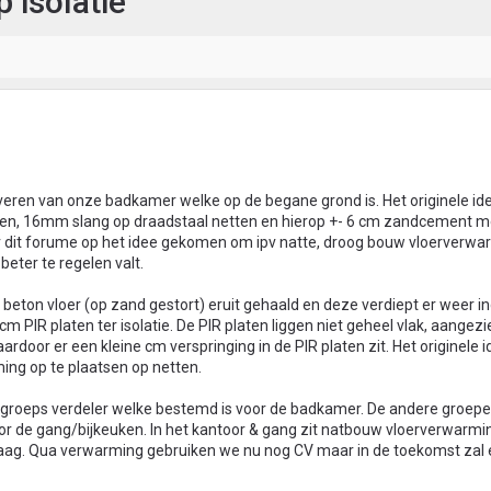
 isolatie
veren van onze badkamer welke op de begane grond is. Het originele i
tsen, 16mm slang op draadstaal netten en hierop +- 6 cm zandcement m
or dit forume op het idee gekomen om ipv natte, droog bouw vloerverwa
beter te regelen valt.
eton vloer (op zand gestort) eruit gehaald en deze verdiept er weer i
cm PIR platen ter isolatie. De PIR platen liggen niet geheel vlak, aangezi
ardoor er een kleine cm verspringing in de PIR platen zit. Het originele
ing op te plaatsen op netten.
groeps verdeler welke bestemd is voor de badkamer. De andere groepen
oor de gang/bijkeuken. In het kantoor & gang zit natbouw vloerverwarmin
g. Qua verwarming gebruiken we nu nog CV maar in de toekomst zal 