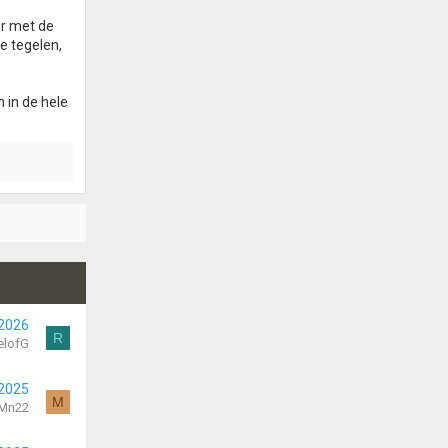
er met de
e tegelen,
 in de hele
 2026
R
elofG
 2025
M
Mn22