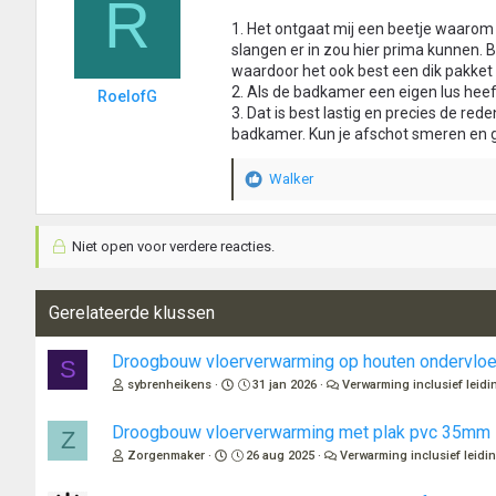
R
1. Het ontgaat mij een beetje waarom
slangen er in zou hier prima kunnen. 
waardoor het ook best een dik pakket w
2. Als de badkamer een eigen lus hee
RoelofG
3. Dat is best lastig en precies de 
badkamer. Kun je afschot smeren en 
Walker
W
a
a
Niet open voor verdere reacties.
r
d
e
r
Gerelateerde klussen
i
n
Droogbouw vloerverwarming op houten ondervloe
S
g
sybrenheikens
31 jan 2026
Verwarming inclusief leid
e
n
:
Droogbouw vloerverwarming met plak pvc 35mm
Z
Zorgenmaker
26 aug 2025
Verwarming inclusief leidi