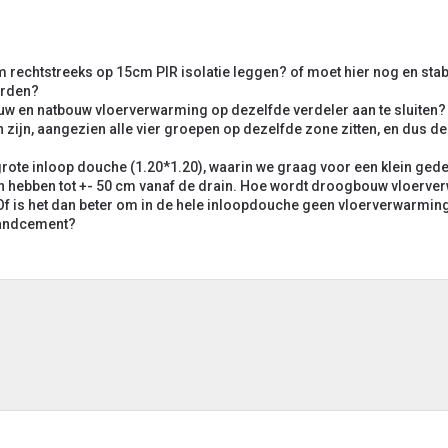
rechtstreeks op 15cm PIR isolatie leggen? of moet hier nog en stab
orden?
w en natbouw vloerverwarming op dezelfde verdeler aan te sluiten? of
en zijn, aangezien alle vier groepen op dezelfde zone zitten, en dus d
grote inloop douche (1.20*1.20), waarin we graag voor een klein gede
n hebben tot +- 50 cm vanaf de drain. Hoe wordt droogbouw vloerv
 Of is het dan beter om in de hele inloopdouche geen vloerverwarmin
zandcement?