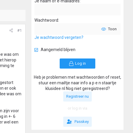
Je naam of e-mailadres
Wachtwoord
Toon
#1
Je wachtwoord vergeten?
Aangemeld blijven
dee was om
et hierop
Log in
rming te
Heb je problemen met wachtwoorden of reset,
ngestort
stuur een mailtje naar info a p e n staartje
en er ook
klusidee nl Nog niet geregistreerd?
 idee was om
Registreer nu
or log in via
 zijn voor
g in +- 6
Passkey
er wel een