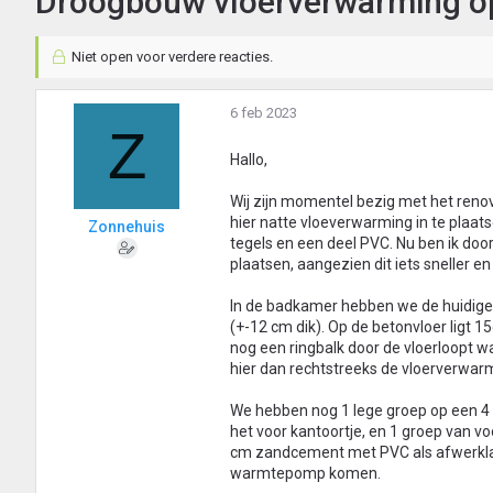
Droogbouw vloerverwarming op
Niet open voor verdere reacties.
6 feb 2023
Z
Hallo,
Wij zijn momentel bezig met het reno
hier natte vloeverwarming in te plaa
Zonnehuis
tegels en een deel PVC. Nu ben ik do
plaatsen, aangezien dit iets sneller en 
In de badkamer hebben we de huidige b
(+-12 cm dik). Op de betonvloer ligt 15
nog een ringbalk door de vloerloopt wa
hier dan rechtstreeks de vloerverwarm
We hebben nog 1 lege groep op een 4 
het voor kantoortje, en 1 groep van v
cm zandcement met PVC als afwerklaa
warmtepomp komen.