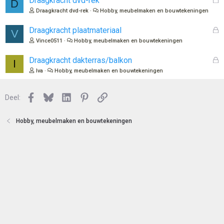
Draagkracht dvd-rek
D
o
e
Draagkracht dvd-rek
Hobby, meubelmaken en bouwtekeningen
t
s
e
l
G
Draagkracht plaatmateriaal
V
n
o
e
Vince0511
Hobby, meubelmaken en bouwtekeningen
t
s
e
l
G
Draagkracht dakterras/balkon
I
n
o
e
Iva
Hobby, meubelmaken en bouwtekeningen
t
s
e
l
n
Facebook
Bluesky
LinkedIn
Pinterest
Link
o
Deel:
t
e
Hobby, meubelmaken en bouwtekeningen
n