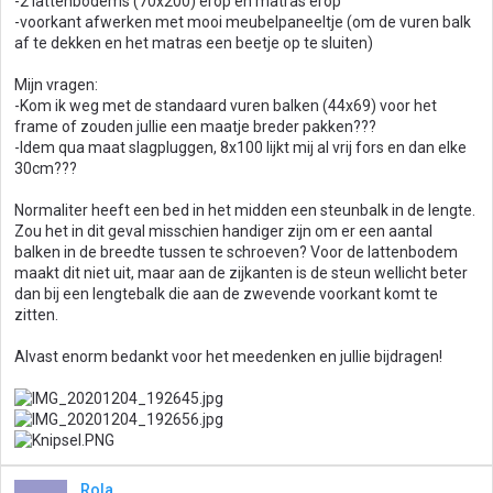
-2 lattenbodems (70x200) erop en matras erop
-voorkant afwerken met mooi meubelpaneeltje (om de vuren balk
af te dekken en het matras een beetje op te sluiten)
Mijn vragen:
-Kom ik weg met de standaard vuren balken (44x69) voor het
frame of zouden jullie een maatje breder pakken???
-Idem qua maat slagpluggen, 8x100 lijkt mij al vrij fors en dan elke
30cm???
Normaliter heeft een bed in het midden een steunbalk in de lengte.
Zou het in dit geval misschien handiger zijn om er een aantal
balken in de breedte tussen te schroeven? Voor de lattenbodem
maakt dit niet uit, maar aan de zijkanten is de steun wellicht beter
dan bij een lengtebalk die aan de zwevende voorkant komt te
zitten.
Alvast enorm bedankt voor het meedenken en jullie bijdragen!
Rola