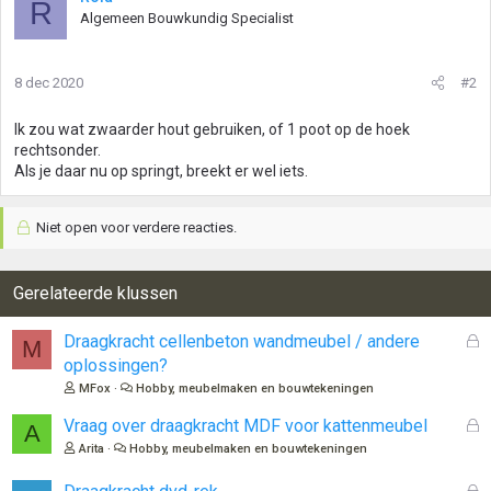
R
Algemeen Bouwkundig Specialist
8 dec 2020
#2
Ik zou wat zwaarder hout gebruiken, of 1 poot op de hoek
rechtsonder.
Als je daar nu op springt, breekt er wel iets.
Niet open voor verdere reacties.
Gerelateerde klussen
G
Draagkracht cellenbeton wandmeubel / andere
M
e
oplossingen?
s
MFox
Hobby, meubelmaken en bouwtekeningen
l
o
G
Vraag over draagkracht MDF voor kattenmeubel
A
t
e
Arita
Hobby, meubelmaken en bouwtekeningen
e
s
n
l
G