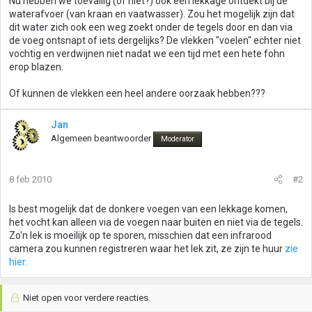
Nu hebben we toevallig (of niet?) ook een lekkage ontdekt bij de
waterafvoer (van kraan en vaatwasser). Zou het mogelijk zijn dat
dit water zich ook een weg zoekt onder de tegels door en dan via
de voeg ontsnapt of iets dergelijks? De vlekken "voelen" echter niet
vochtig en verdwijnen niet nadat we een tijd met een hete fohn
erop blazen.
Of kunnen de vlekken een heel andere oorzaak hebben???
Jan
Algemeen beantwoorder
Moderator
8 feb 2010
#2
Is best mogelijk dat de donkere voegen van een lekkage komen,
het vocht kan alleen via de voegen naar buiten en niet via de tegels.
Zo'n lek is moeilijk op te sporen, misschien dat een infrarood
camera zou kunnen registreren waar het lek zit, ze zijn te huur
zie
hier.
Niet open voor verdere reacties.