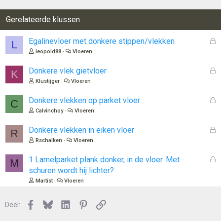
Gerelateerde klussen
G
Egalinevloer met donkere stippen/vlekken
L
e
leopold88
Vloeren
s
l
G
Donkere vlek gietvloer
K
o
e
Klustijger
Vloeren
t
s
e
l
G
Donkere vlekken op parket vloer
C
n
o
e
Calvinchoy
Vloeren
t
s
e
l
G
Donkere vlekken in eiken vloer
R
n
o
e
Rschalken
Vloeren
t
s
e
l
G
1 Lamelparket plank donker, in de vloer. Met
M
n
o
e
schuren wordt hij lichter?
t
s
Martist
Vloeren
e
l
n
o
Facebook
Bluesky
LinkedIn
Pinterest
Link
Deel:
t
e