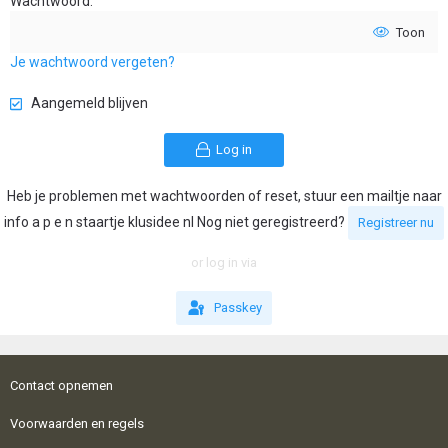
Wachtwoord
Toon
Je wachtwoord vergeten?
Aangemeld blijven
Log in
Heb je problemen met wachtwoorden of reset, stuur een mailtje naar
info a p e n staartje klusidee nl Nog niet geregistreerd?
Registreer nu
or log in via
Passkey
Contact opnemen
Voorwaarden en regels