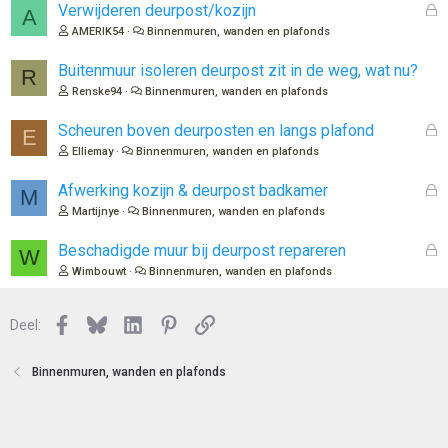
G
Verwijderen deurpost/kozijn
A
e
AMERIK54
Binnenmuren, wanden en plafonds
s
l
Buitenmuur isoleren deurpost zit in de weg, wat nu?
R
o
Renske94
Binnenmuren, wanden en plafonds
t
e
G
Scheuren boven deurposten en langs plafond
E
n
e
Elliemay
Binnenmuren, wanden en plafonds
s
l
G
Afwerking kozijn & deurpost badkamer
M
o
e
Martijnye
Binnenmuren, wanden en plafonds
t
s
e
l
G
Beschadigde muur bij deurpost repareren
W
n
o
e
Wimbouwt
Binnenmuren, wanden en plafonds
t
s
e
l
n
Facebook
Bluesky
LinkedIn
Pinterest
Link
o
Deel:
t
e
Binnenmuren, wanden en plafonds
n