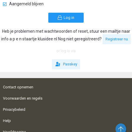
Aangemeld blijven
Log in
Heb je problemen met wachtwoorden of reset, stuur een mailtje naar
info a p e n staartje klusidee nl Nog niet geregistreerd?
Registreer nu
or log in via
Passkey
Contact opnemen
Voorwaarden en regels
Privacybeleid
Help
Bo
Hoofdpagina