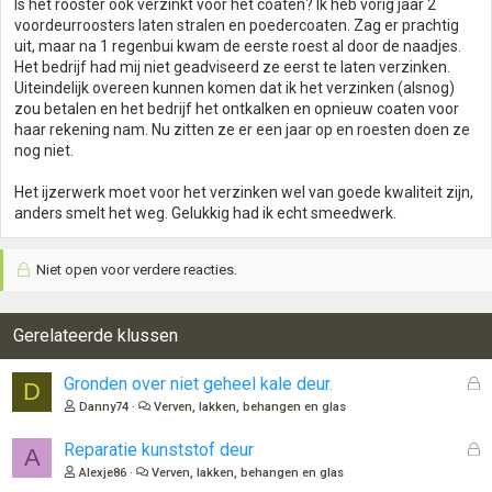
Is het rooster ook verzinkt voor het coaten? Ik heb vorig jaar 2
voordeurroosters laten stralen en poedercoaten. Zag er prachtig
uit, maar na 1 regenbui kwam de eerste roest al door de naadjes.
Het bedrijf had mij niet geadviseerd ze eerst te laten verzinken.
Uiteindelijk overeen kunnen komen dat ik het verzinken (alsnog)
zou betalen en het bedrijf het ontkalken en opnieuw coaten voor
haar rekening nam. Nu zitten ze er een jaar op en roesten doen ze
nog niet.
Het ijzerwerk moet voor het verzinken wel van goede kwaliteit zijn,
anders smelt het weg. Gelukkig had ik echt smeedwerk.
Niet open voor verdere reacties.
Gerelateerde klussen
G
Gronden over niet geheel kale deur.
D
e
Danny74
Verven, lakken, behangen en glas
s
l
G
Reparatie kunststof deur
A
o
e
Alexje86
Verven, lakken, behangen en glas
t
s