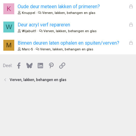
e
l
G
Oude deur meteen lakken of primeren?
K
n
o
e
Knuppel
Verven, lakken, behangen en glas
t
s
e
l
G
Deur acryl verf repareren
W
n
o
e
Wijabuit1
Verven, lakken, behangen en glas
t
s
e
l
G
Binnen deuren laten ophalen en spuiten/verven?
M
n
o
e
Marc-S
Verven, lakken, behangen en glas
t
s
e
l
n
Facebook
Bluesky
LinkedIn
Pinterest
Link
o
Deel:
t
e
Verven, lakken, behangen en glas
n