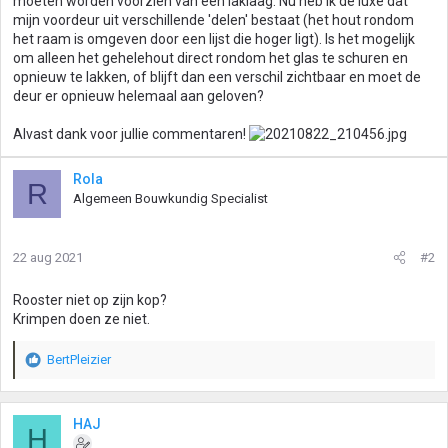
moeten worden voorzien van een laklaag. Nu heb ik de luxe dat
mijn voordeur uit verschillende 'delen' bestaat (het hout rondom
het raam is omgeven door een lijst die hoger ligt). Is het mogelijk
om alleen het gehelehout direct rondom het glas te schuren en
opnieuw te lakken, of blijft dan een verschil zichtbaar en moet de
deur er opnieuw helemaal aan geloven?
Alvast dank voor jullie commentaren!
Rola
R
Algemeen Bouwkundig Specialist
22 aug 2021
#2
Rooster niet op zijn kop?
Krimpen doen ze niet.
BertPleizier
W
a
a
r
HAJ
H
d