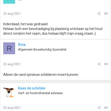
e
r
i
22 aug 2021
#3
n
g
Inderdaad, het was gedraaid.
e
Helaas toch een beschadiging bij plaatsing ontstaan op het hout
n
direct rondom het raam, dus helaas blijft mijn vraag staan ;)
:
Rola
R
Algemeen Bouwkundig Specialist
22 aug 2021
#4
Alleen de rand opnieuw schilderen moet kunnen.
Kees de schilder
Verf- en houtrotherstel adviseur
23 aug 2021
#5