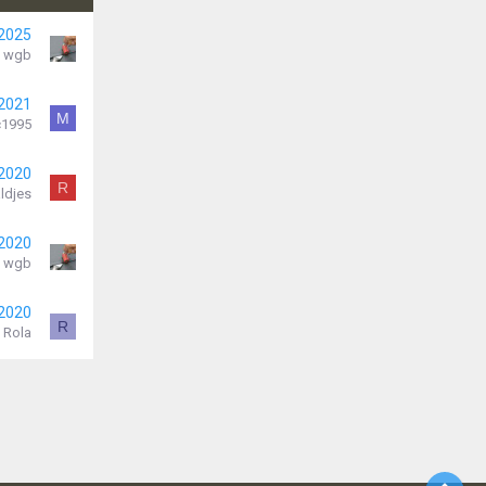
 2025
wgb
 2021
M
c1995
 2020
R
ldjes
 2020
wgb
 2020
R
Rola