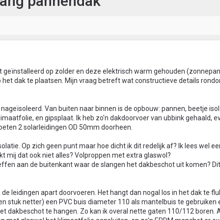
slang pannendak
 geïnstalleerd op zolder en deze elektrisch warm gehouden (zonnepan
het dak te plaatsen. Mijn vraag betreft wat constructieve details rond
 nageïsoleerd. Van buiten naar binnen is de opbouw: pannen, beetje isol
klimaatfolie, en gipsplaat. Ik heb zo'n dakdoorvoer van ubbink gehaald, e
moeten 2 solarleidingen OD 50mm doorheen.
olatie. Op zich geen punt maar hoe dicht ik dit redelijk af? Ik lees wel e
kt mij dat ook niet alles? Volproppen met extra glaswol?
effen aan de buitenkant waar de slangen het dakbeschot uit komen? Dit 
de leidingen apart doorvoeren. Het hangt dan nogal los in het dak te fl
een stuk netter) een PVC buis diameter 110 als mantelbuis te gebruiken
het dakbeschot te hangen. Zo kan ik overal nette gaten 110/112 boren. 