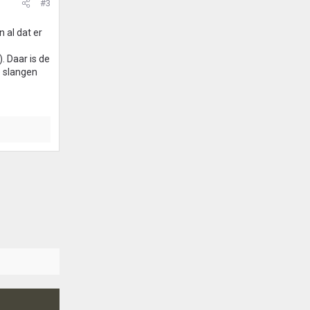
#3
 al dat er
. Daar is de
e slangen