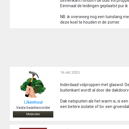
binnenkant rondom de buis vol proppe
Eenmaal de leidingen geplaatst pur ik
NB: ik overweeg nog een tuinslang mee
deze koel te houden in de zomer.
16 okt 2025
Inderdaad volproppen met glaswol. D
buitenkant wordt al door die dakdoor
Dak natspuiten als het warm is, is een 
IJkenhout
een betere isolatie of bv. een groenda
Vaste beantwoorder
Moderator