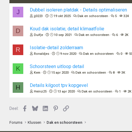
Dubbel isoleren platdak - Details optimaliseren
J
jj0223
19 okt 2025
Dak en schoorsteen
5
324
Koud dak isolatie; detail klimaatfolie
D
Duifje
10 sep 2021
Dak en schoorsteen
6
2K
Isolatie-detail zolderraam
R
Ronaldjes
9 nov 2020
Dak en schoorsteen
0
5
Schoorsteen uitloop detail
K
Kem
15 apr 2020
Dak en schoorsteen
8
3K
Details kilgoot tpv kopgevel
H
Heinz25
13 apr 2020
Dak en schoorsteen
1
2K
Facebook
Bluesky
LinkedIn
Pinterest
Link
Deel:
Forums
Klussen
Dak en schoorsteen