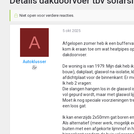
Details dakdoorvoer tbv solar
Niet open voor verdere reacties.
5 okt 2025
A
Afgelopen zomer heb ik een buffervat
kom ik eraan toe om wat heatpipes op 
dakdoorvoer.
Autoklusser
De woning is van 1979. Mijn dak heb ik
bouw), dakplaat, glaswol na-isolatie, 
afdichtplaat voor de binnenkant. Er 
Ik heb 2 vragen:
Die slangen hangen los in de glaswol is
vol gepurd wordt, maar met glaswol lij
Moet ik nog speciale voorzieningen tr
een loos gat.
Ik kan enerzijds 2x50mm gat boren en 
Als alternatief (meer werk, mogelijk 
buiten met een afgekorte lijmmof in 