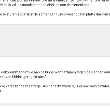
n met glaswol het klimaatfolie aansluiten, en zo'n EPDM manchet er o
 de buis vol, desnoods met een eindkap aan de binnenkant.
 te sturen zodat ik in de zomer een tuinsproeier op het platte dak kan
e dakpremmendefolie aan de binnenkant aftapen tegen de slangen aan
voer van Ubbink geregeld toch?
erg verspillende maatregel. Als het echt warm is, is er ook weinig water.
k.