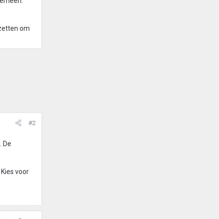
verheen.
 zetten om
#2
. De
 Kies voor