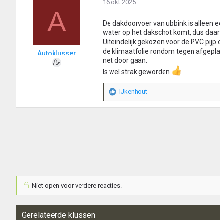
16 okt 2025
A
De dakdoorvoer van ubbink is alleen 
water op het dakschot komt, dus daar 
Uiteindelijk gekozen voor de PVC pijp o
de klimaatfolie rondom tegen afgepla
Autoklusser
net door gaan.
Is wel strak geworden
IJkenhout
W
a
a
r
d
e
r
i
n
g
e
Niet open voor verdere reacties.
n
:
Gerelateerde klussen