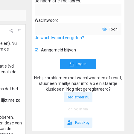
Je naam of e-mailadres
Wachtwoord
Toon
#1
Je wachtwoord vergeten?
elen). Nu
om de
Aangemeld blijven
Log in
atie (vd
venals de
Heb je problemen met wachtwoorden of reset,
stuur een mailtje naar info a p e n staartje
ens dat het
klusidee nl Nog niet geregistreerd?
Registreer nu
lijkt me zo
or log in via
ubberen.
Passkey
 en deze van
Aan de