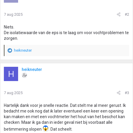
7 aug 2025
#2
Niets.
De isolatiewaarde van de eps is te laag om voor vochtproblemen te
zorgen.
heikneuter
W
a
a
r
heikneuter
H
d
e
r
i
7 aug 2025
#3
n
g
Hartelijk dank voor je snelle reactie. Dat stelt me al meer gerust. Ik
e
bedacht me ook nog dat ik later eventueel een keer een opening
n
kan maken en met een vochtmeter het hout van het beschot kan
:
checken. Maar ik ga dan in ieder geval niet bij voorbaat alle
betimmering slopen
. Dat scheelt.