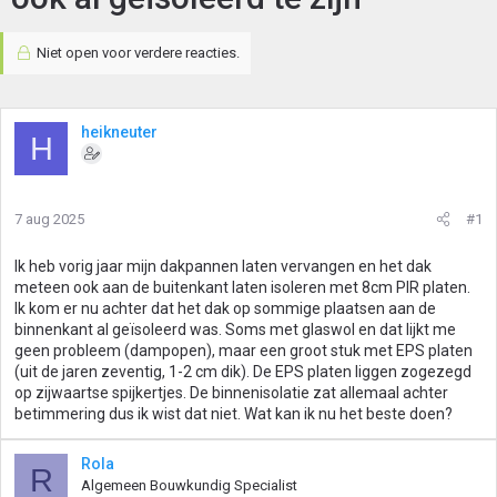
Niet open voor verdere reacties.
heikneuter
H
7 aug 2025
#1
Ik heb vorig jaar mijn dakpannen laten vervangen en het dak
meteen ook aan de buitenkant laten isoleren met 8cm PIR platen.
Ik kom er nu achter dat het dak op sommige plaatsen aan de
binnenkant al geïsoleerd was. Soms met glaswol en dat lijkt me
geen probleem (dampopen), maar een groot stuk met EPS platen
(uit de jaren zeventig, 1-2 cm dik). De EPS platen liggen zogezegd
op zijwaartse spijkertjes. De binnenisolatie zat allemaal achter
betimmering dus ik wist dat niet. Wat kan ik nu het beste doen?
Rola
R
Algemeen Bouwkundig Specialist