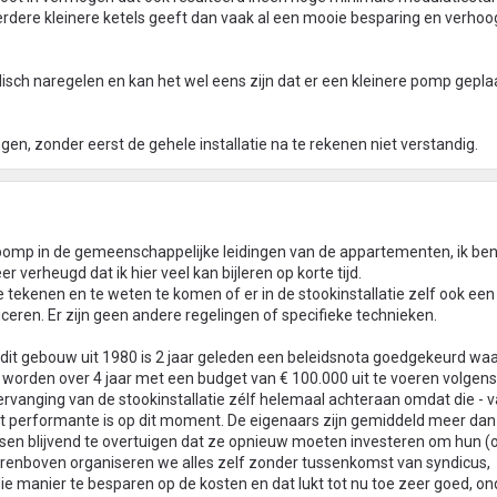
dere kleinere ketels geeft dan vaak al een mooie besparing en verho
lisch naregelen en kan het wel eens zijn dat er een kleinere pomp gepla
gen, zonder eerst de gehele installatie na te rekenen niet verstandig.
pomp in de gemeenschappelijke leidingen van de appartementen, ik ben 
 verheugd dat ik hier veel kan bijleren op korte tijd.
tekenen en te weten te komen of er in de stookinstallatie zelf ook een
iceren. Er zijn geen andere regelingen of specifieke technieken.
dit gebouw uit 1980 is 2 jaar geleden een beleidsnota goedgekeurd waar
orden over 4 jaar met een budget van € 100.000 uit te voeren volgens p
rvanging van de stookinstallatie zélf helemaal achteraan omdat die - v
 performante is op dit moment. De eigenaars zijn gemiddeld meer dan 
nsen blijvend te overtuigen dat ze opnieuw moeten investeren om hun (
arenboven organiseren we alles zelf zonder tussenkomst van syndicus,
ie manier te besparen op de kosten en dat lukt tot nu toe zeer goed, o