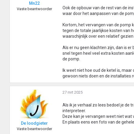
Mn22
Ook de opbouw van de rest van de inst
Vaste beantwoorder
waar door het aanpassen van de pomp
Kortom, het vervangen van de pomp ka
tegen de totale jaarlijkse kosten van 
waarschijnlijk over een relatief gezien
Als er nu geen klachten zijn, dan is er
snel tegen heel veel extra kosten aanl
de pomp.
Ik weet niet hoe oud de ketel is, maa
gewoon niets doen en de installaties r
27 mrt 2025
Als ik je verhaal zo lees bedoel je d
interpreteer.
Deze kan je vervangen weet niet wat v
En plaats eens een foto van de gehele 
De loodgieter
Vaste beantwoorder