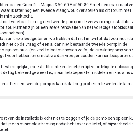
ebben is een Grundfos Magna 3 50-60 F of 50-80 F met een maximaal 
n waar ik later nog een tweede vraag wou over stellen als dit forum met
in mijn zoektocht.
nt niet weet is of er nog een tweede pomp in de verwarmingsinstallatie 
or zou kunnen zijn bij een latere renovatie van het volledige stooklokaa
voor hebben).
dat van onze loodgieter en we trekken dat niet in twijfel, dat zou inderd
rdt niet op de vraag of een al dan niet bestaande tweede pomp in de
en zijn om nu al (en veel te laat misschien zelfs) de circulatiepomp va
dget voor hebben en omdat we dan vroeger zouden kunnen besparen o
e best mogelijke, meest efficiënte en tegelijkertijd voordeligste oplossin
et deftig beheerd geweest is, maar heb beperkte middelen en know how,
eten of er een tweede pomp is kan ik dat nog proberen te weten te kom
st van de installatie is echt niet te zeggen of je de pomp een op een k
 dat je een minimale stroming nodig hebt over de ketel, of bijvoorbeeld
etel.