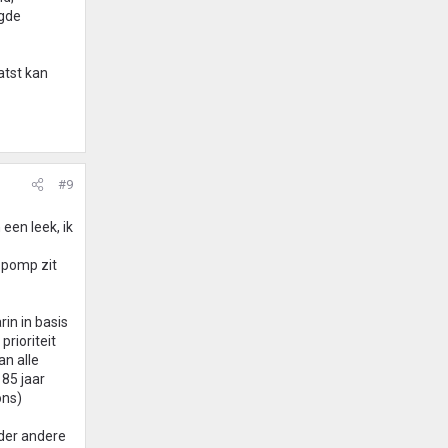
ogde
atst kan
#9
een leek, ik
 pomp zit
in in basis
rioriteit
an alle
85 jaar
ons)
nder andere