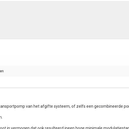
ten
transportpomp van het afgifte systeem, of zelfs een gecombineerde p
m.
groot in vermogen dat ook resulteerd ineen hoge minimale modulatiesta