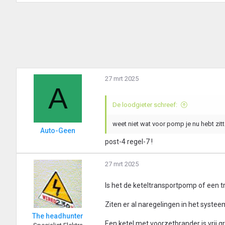
27 mrt 2025
A
De loodgieter schreef:
weet niet wat voor pomp je nu hebt zit
Auto-Geen
post-4 regel-7 !
27 mrt 2025
Is het de keteltransportpomp of een 
Ziten er al naregelingen in het systee
The headhunter
Een ketel met voorzetbrander is vrij 