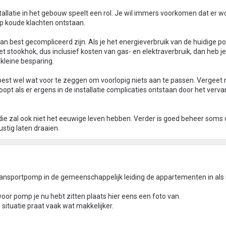
allatie in het gebouw speelt een rol. Je wil immers voorkomen dat er w
 koude klachten ontstaan.
n best gecompliceerd zijn. Als je het energieverbruik van de huidige 
het stookhok, dus inclusief kosten van gas- en elektraverbruik, dan heb je
 kleine besparing.
 best wel wat voor te zeggen om voorlopig niets aan te passen. Vergeet ni
oopt als er ergens in de installatie complicaties ontstaan door het verv
r die zal ook niet het eeuwige leven hebben. Verder is goed beheer soms
ustig laten draaien.
e transportpomp in de gemeenschappelijk leiding de appartementen in als 
oor pomp je nu hebt zitten plaats hier eens een foto van.
situatie praat vaak wat makkelijker.