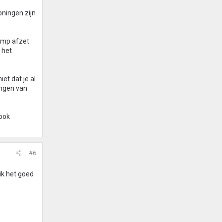
oningen zijn
pomp afzet
 het
et dat je al
angen van
 ook
#6
ik het goed