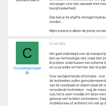
Specialist Elektra
vervangen voor een cascade met meer
besrijfszekerheid.
Dan kan je de afgifte strengen hydrau
worden.
Mijns inziens is alleen de pomp vervan
27 mrt 2025
C
Het gaat inderdaad over de transport
ken uw terminologie niet, maar ben zeer
Ik probeer ondertussen een schema te 
en zo ja welke om het hier dan te publ
Circulatiepompen
Voor uw bijkomende informatie : voor 
de technieken zullen gemoderniseerd w
van de noodzaak en daarin staat de ve
verouderde technieken - nog de meest
oud, het is zeer moeilijk om deze me
gebouw niet te laten verloederen. Da
studiebureau of architect om ook op d