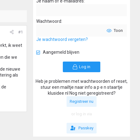
Je naam of e-mailadres
Wachtwoord
Toon
#1
Je wachtwoord vergeten?
kt, ik weet
Aangemeld blijven
en die we
Log in
f de nieuwe
ering als
Heb je problemen met wachtwoorden of reset,
 de
stuur een mailtje naar info a p e n staartje
klusidee nl Nog niet geregistreerd?
Registreer nu
or log in via
Passkey