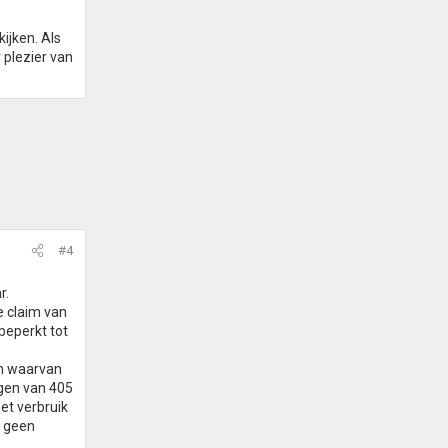
kijken. Als
 plezier van
#4
r.
e claim van
beperkt tot
en waarvan
ogen van 405
et verbruik
a geen