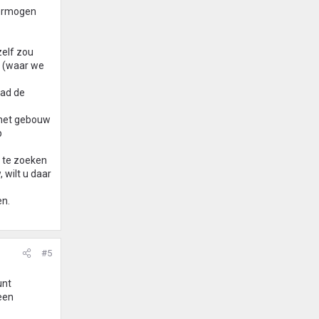
vermogen
zelf zou
l (waar we
aad de
n het gebouw
p
g te zoeken
 wilt u daar
en.
#5
unt
 een