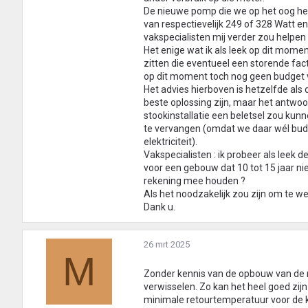
De nieuwe pomp die we op het oog h
van respectievelijk 249 of 328 Watt e
vakspecialisten mij verder zou helpen 
Het enige wat ik als leek op dit mome
zitten die eventueel een storende fact
op dit moment toch nog geen budget 
Het advies hierboven is hetzelfde als 
beste oplossing zijn, maar het antwoo
stookinstallatie een beletsel zou kunn
te vervangen (omdat we daar wél bu
elektriciteit).
Vakspecialisten : ik probeer als leek d
voor een gebouw dat 10 tot 15 jaar ni
rekening mee houden ?
Als het noodzakelijk zou zijn om te w
Dank u.
26 mrt 2025
M
Zonder kennis van de opbouw van de re
verwisselen. Zo kan het heel goed zijn
minimale retourtemperatuur voor de k