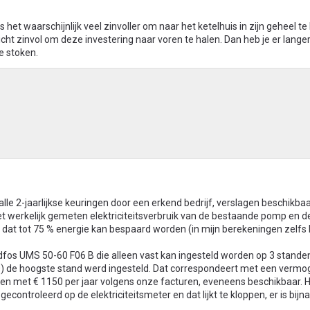
 het waarschijnlijk veel zinvoller om naar het ketelhuis in zijn geheel te 
cht zinvol om deze investering naar voren te halen. Dan heb je er langer
e stoken.
le 2-jaarlijkse keuringen door een erkend bedrijf, verslagen beschikbaa
et werkelijk gemeten elektriciteitsverbruik van de bestaande pomp en d
dat tot 75 % energie kan bespaard worden (in mijn berekeningen zelfs 
dfos UMS 50-60 F06 B die alleen vast kan ingesteld worden op 3 stand
80) de hoogste stand werd ingesteld. Dat correspondeert met een verm
en met € 1150 per jaar volgens onze facturen, eveneens beschikbaar. H
controleerd op de elektriciteitsmeter en dat lijkt te kloppen, er is bijn