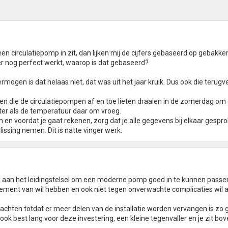
een circulatiepomp in zit, dan lijken mij de cijfers gebaseerd op gebakken
r nog perfect werkt, waarop is dat gebaseerd?
mogen is dat helaas niet, dat was uit het jaar kruik. Dus ook die terugve
ngen die de circulatiepompen af en toe lieten draaien in de zomerdag 
inter als de temperatuur daar om vroeg.
n en voordat je gaat rekenen, zorg dat je alle gegevens bij elkaar gespro
ssing nemen. Dit is natte vinger werk.
 aan het leidingstelsel om een moderne pomp goed in te kunnen passe
dement van wil hebben en ook niet tegen onverwachte complicaties wil 
achten totdat er meer delen van de installatie worden vervangen is zo g
s ook best lang voor deze investering, een kleine tegenvaller en je zit bo