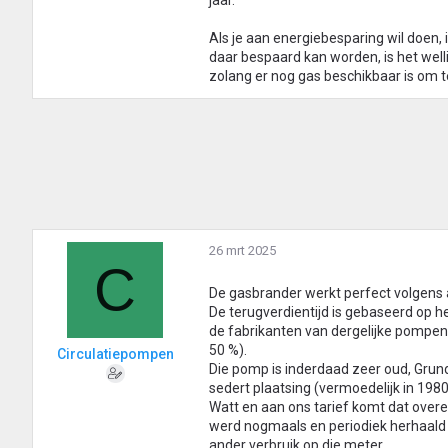
jaar.
Als je aan energiebesparing wil doen, is
daar bespaard kan worden, is het welli
zolang er nog gas beschikbaar is om t
26 mrt 2025
C
De gasbrander werkt perfect volgens al
De terugverdientijd is gebaseerd op h
de fabrikanten van dergelijke pompen 
50 %).
Circulatiepompen
Die pomp is inderdaad zeer oud, Grun
sedert plaatsing (vermoedelijk in 19
Watt en aan ons tarief komt dat overe
werd nogmaals en periodiek herhaald ge
ander verbruik op die meter.