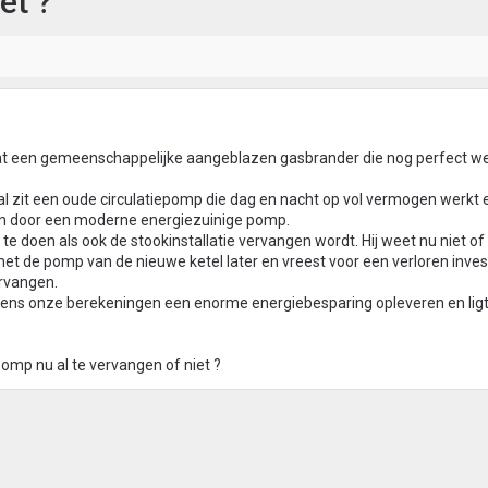
et ?
 een gemeenschappelijke aangeblazen gasbrander die nog perfect wer
aal zit een oude circulatiepomp die dag en nacht op vol vermogen werkt 
n door een moderne energiezuinige pomp.
te doen als ook de stookinstallatie vervangen wordt. Hij weet nu niet o
de pomp van de nieuwe ketel later en vreest voor een verloren invest
rvangen.
ens onze berekeningen een enorme energiebesparing opleveren en ligt
pomp nu al te vervangen of niet ?