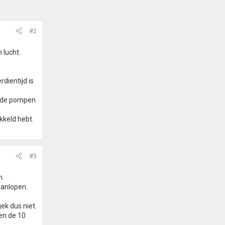
#2
 lucht.
rdientijd is
om de pompen
kkeld hebt.
#3
n.
aanlopen.
ek dus niet.
ven de 10