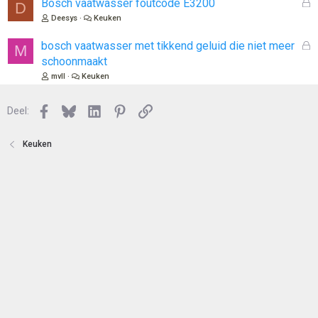
o
G
Bosch vaatwasser foutcode E3200
D
t
e
Deesys
Keuken
e
s
n
l
G
bosch vaatwasser met tikkend geluid die niet meer
M
o
e
schoonmaakt
t
s
mvll
Keuken
e
l
n
o
Facebook
Bluesky
LinkedIn
Pinterest
Link
Deel:
t
e
n
Keuken