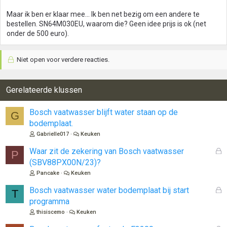
Maar ik ben er klaar mee... Ik ben net bezig om een andere te
bestellen. SN64M030EU, waarom die? Geen idee prijs is ok (net
onder de 500 euro).
Niet open voor verdere reacties.
Gerelateerde klussen
Bosch vaatwasser blijft water staan op de
G
bodemplaat.
Gabrielle017
Keuken
G
Waar zit de zekering van Bosch vaatwasser
P
e
(SBV88PX00N/23)?
s
Pancake
Keuken
l
o
G
Bosch vaatwasser water bodemplaat bij start
T
t
e
programma
e
s
thisiscemo
Keuken
n
l