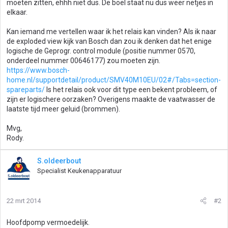
moeten zitten, ehhh niet dus. De boel staat nu dus weer netjes in
elkaar.
Kan iemand me vertellen waar ik het relais kan vinden? Als ik naar
de exploded view kijk van Bosch dan zou ik denken dat het enige
logische de Geprogr. control module (positie nummer 0570,
onderdeel nummer 00646177) zou moeten zijn.
https://www.bosch-
home.nl/supportdetail/product/SMV40M10EU/02#/Tabs=section-
spareparts/
Is het relais ook voor dit type een bekent probleem, of
zijn er logischere oorzaken? Overigens maakte de vaatwasser de
laatste tijd meer geluid (brommen).
Mvg,
Rody.
S.oldeerbout
Specialist Keukenapparatuur
22 mrt 2014
#2
Hoofdpomp vermoedelijk.