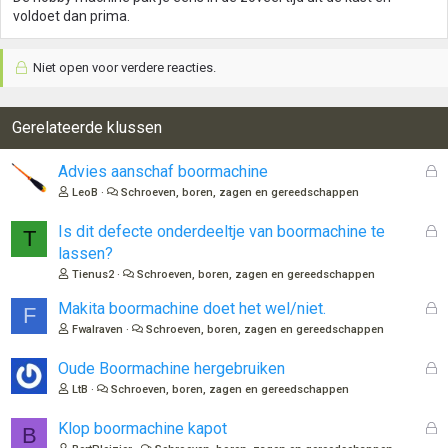
voldoet dan prima.
Niet open voor verdere reacties.
Gerelateerde klussen
G
Advies aanschaf boormachine
e
LeoB
Schroeven, boren, zagen en gereedschappen
s
l
G
Is dit defecte onderdeeltje van boormachine te
T
o
e
lassen?
t
s
Tienus2
Schroeven, boren, zagen en gereedschappen
e
l
n
o
G
Makita boormachine doet het wel/niet.
F
t
e
Fwalraven
Schroeven, boren, zagen en gereedschappen
e
s
n
l
G
Oude Boormachine hergebruiken
o
e
LtB
Schroeven, boren, zagen en gereedschappen
t
s
e
l
G
Klop boormachine kapot
B
n
o
e