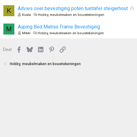
e
l
n
o
G
Advies over bevestiging poten tuintafel steigerhout
K
t
e
Koala
Hobby, meubelmaken en bouwtekeningen
e
s
n
l
Auping Bed Matras Frame Bevestiging
M
o
Mikki
Hobby, meubelmaken en bouwtekeningen
t
e
n
Facebook
Bluesky
LinkedIn
Pinterest
Link
Deel:
Hobby, meubelmaken en bouwtekeningen