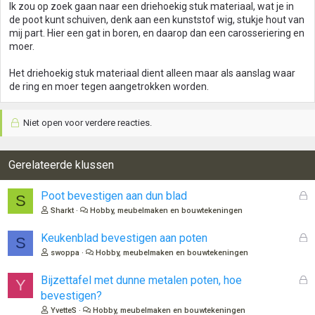
Ik zou op zoek gaan naar een driehoekig stuk materiaal, wat je in
de poot kunt schuiven, denk aan een kunststof wig, stukje hout van
mij part. Hier een gat in boren, en daarop dan een carosseriering en
moer.
Het driehoekig stuk materiaal dient alleen maar als aanslag waar
de ring en moer tegen aangetrokken worden.
Niet open voor verdere reacties.
Gerelateerde klussen
G
Poot bevestigen aan dun blad
S
e
Sharkt
Hobby, meubelmaken en bouwtekeningen
s
l
G
Keukenblad bevestigen aan poten
S
o
e
swoppa
Hobby, meubelmaken en bouwtekeningen
t
s
e
l
G
Bijzettafel met dunne metalen poten, hoe
Y
n
o
e
bevestigen?
t
s
YvetteS
Hobby, meubelmaken en bouwtekeningen