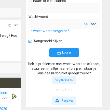
Je naam of e-mailadres
Wachtwoord
Toon
#1
Je wachtwoord vergeten?
dit weg? Hoe
Aangemeld blijven
Log in
Heb je problemen met wachtwoorden of reset,
stuur een mailtje naar info a p e n staartje
klusidee nl Nog niet geregistreerd?
Registreer nu
or log in via
 2008
Jan
Passkey
 2020