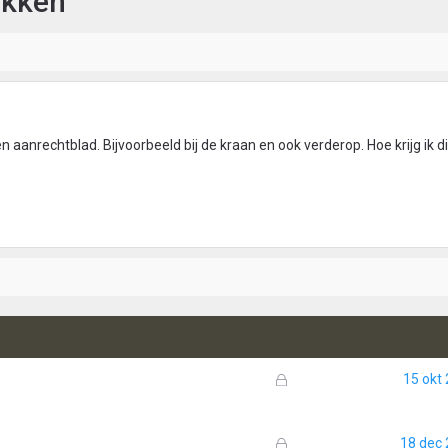
ekken
en aanrechtblad. Bijvoorbeeld bij de kraan en ook verderop. Hoe krijg ik 
G
15 okt
e
s
l
G
18 dec