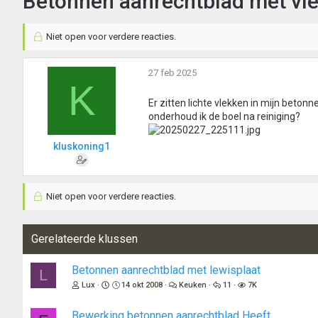
Betonnen aanrechtblad met vl
Niet open voor verdere reacties.
27 feb 2025
K
Er zitten lichte vlekken in mijn betonn
onderhoud ik de boel na reiniging?
kluskoning1
Niet open voor verdere reacties.
Gerelateerde klussen
Betonnen aanrechtblad met lewisplaat
L
Lux
14 okt 2008
Keuken
11
7K
Bewerking betonnen aanrechtblad Heeft