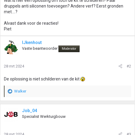
Wat is hier een oplossing om toch de kit te schilderen? Paar
druppels anti siliconen toevoegen? Andere verf? Eerst gronden
met....?
Alvast dank voor de reacties!
Piet
IJkenhout
Vaste beantwoorder
Moderator
28 mrt 2024
#2
De oplossing is niet schilderen van de kit
Walker
W
a
a
r
Job_04
d
Specialist Werktuigbouw
e
r
i
28 mrt 2024
#3