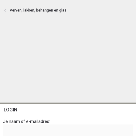
e
n
Verven, lakken, behangen en glas
LOGIN
Je naam of e-mailadres