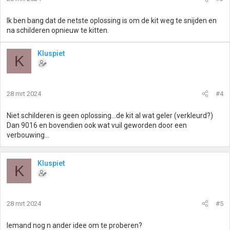
n
g
Ik ben bang dat de netste oplossing is om de kit weg te snijden en
e
na schilderen opnieuw te kitten.
n
:
Kluspiet
K
28 mrt 2024
#4
Niet schilderen is geen oplossing...de kit al wat geler (verkleurd?)
Dan 9016 en bovendien ook wat vuil geworden door een
verbouwing...
Kluspiet
K
28 mrt 2024
#5
Iemand nog n ander idee om te proberen?