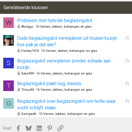
Gerelateerde klussen
Probleem met hybride beglazingskit
W
Wa2ygo
Verven, lakken, behangen en glas
G
Oude beglazingskit verwijderen uit houten kozijn:
e
hoe pak je dat aan?
s
Frankp1970
Verven, lakken, behangen en glas
l
o
G
Beglazingskit verwijderen zonder schade aan
S
t
e
kozijn
e
s
Sake909
Verven, lakken, behangen en glas
n
l
o
G
Beglazingskit plakt nog steeds
T
t
e
TheusM
Verven, lakken, behangen en glas
e
s
n
l
G
Beglazingskit over beglazingskit ivm holte waar
G
o
e
vocht in blijft staan
t
s
Georgedb
Verven, lakken, behangen en glas
e
l
n
o
Facebook
Bluesky
LinkedIn
Pinterest
Link
Deel:
t