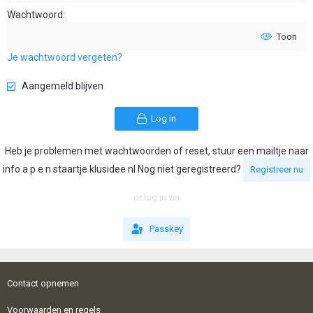
Wachtwoord
Toon
Je wachtwoord vergeten?
Aangemeld blijven
Log in
Heb je problemen met wachtwoorden of reset, stuur een mailtje naar
info a p e n staartje klusidee nl Nog niet geregistreerd?
Registreer nu
or log in via
Passkey
Contact opnemen
Voorwaarden en regels