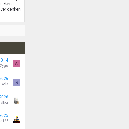
 hoeken
 over denken
3:14
W
2ygo
 2026
R
Rola
 2026
alker
 2025
je125