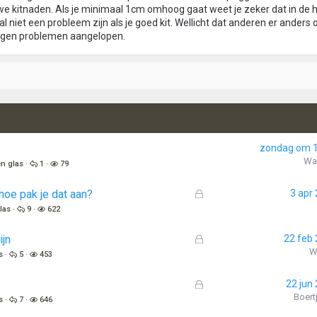
e kitnaden. Als je minimaal 1cm omhoog gaat weet je zeker dat in de
zal niet een probleem zijn als je goed kit. Wellicht dat anderen er anders
 tegen problemen aangelopen.
zondag om 1
Wa
en glas
1
79
G
hoe pak je dat aan?
3 apr
e
las
9
622
s
l
G
ijn
22 feb
o
e
W
s
5
453
t
s
e
l
G
22 jun
n
o
e
Boert
s
7
646
t
s