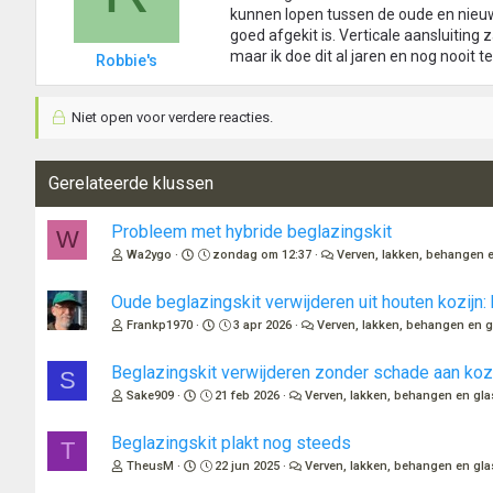
kunnen lopen tussen de oude en nieuw
goed afgekit is. Verticale aansluiting 
maar ik doe dit al jaren en nog nooit
Robbie's
Niet open voor verdere reacties.
Gerelateerde klussen
Probleem met hybride beglazingskit
W
Wa2ygo
zondag om 12:37
Verven, lakken, behangen 
Oude beglazingskit verwijderen uit houten kozijn: 
Frankp1970
3 apr 2026
Verven, lakken, behangen en g
Beglazingskit verwijderen zonder schade aan koz
S
Sake909
21 feb 2026
Verven, lakken, behangen en gla
Beglazingskit plakt nog steeds
T
TheusM
22 jun 2025
Verven, lakken, behangen en gla