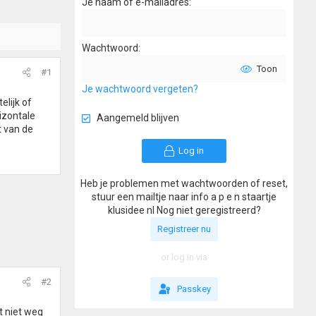
Je naam of e-mailadres
Wachtwoord
Toon
#1
Je wachtwoord vergeten?
elijk of
rizontale
Aangemeld blijven
t van de
Log in
Heb je problemen met wachtwoorden of reset,
stuur een mailtje naar info a p e n staartje
klusidee nl Nog niet geregistreerd?
Registreer nu
or log in via
#2
Passkey
t niet weg