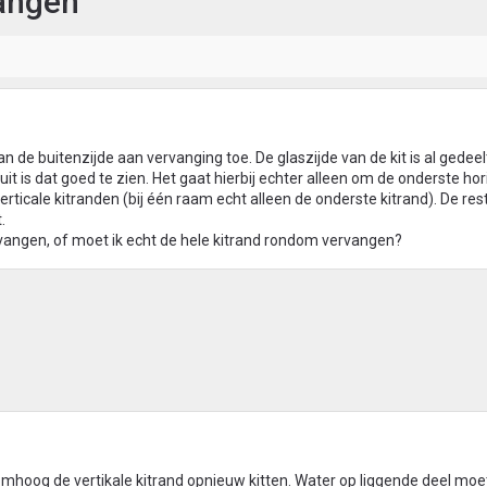
vangen
an de buitenzijde aan vervanging toe. De glaszijde van de kit is al gedeelt
t is dat goed te zien. Het gaat hierbij echter alleen om de onderste ho
rticale kitranden (bij één raam echt alleen de onderste kitrand). De res
.
ervangen, of moet ik echt de hele kitrand rondom vervangen?
omhoog de vertikale kitrand opnieuw kitten. Water op liggende deel moe