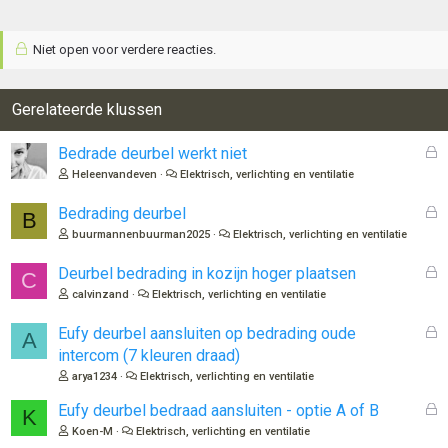
Niet open voor verdere reacties.
Gerelateerde klussen
G
Bedrade deurbel werkt niet
e
Heleenvandeven
Elektrisch, verlichting en ventilatie
s
l
G
Bedrading deurbel
B
o
e
buurmannenbuurman2025
Elektrisch, verlichting en ventilatie
t
s
e
l
G
Deurbel bedrading in kozijn hoger plaatsen
C
n
o
e
calvinzand
Elektrisch, verlichting en ventilatie
t
s
e
l
G
Eufy deurbel aansluiten op bedrading oude
A
n
o
e
intercom (7 kleuren draad)
t
s
arya1234
Elektrisch, verlichting en ventilatie
e
l
n
o
G
Eufy deurbel bedraad aansluiten - optie A of B
K
t
e
Koen-M
Elektrisch, verlichting en ventilatie
e
s