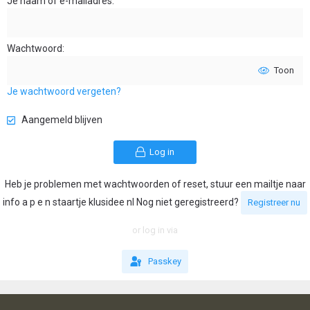
Je naam of e-mailadres
Wachtwoord
Toon
Je wachtwoord vergeten?
Aangemeld blijven
Log in
Heb je problemen met wachtwoorden of reset, stuur een mailtje naar
info a p e n staartje klusidee nl Nog niet geregistreerd?
Registreer nu
or log in via
Passkey