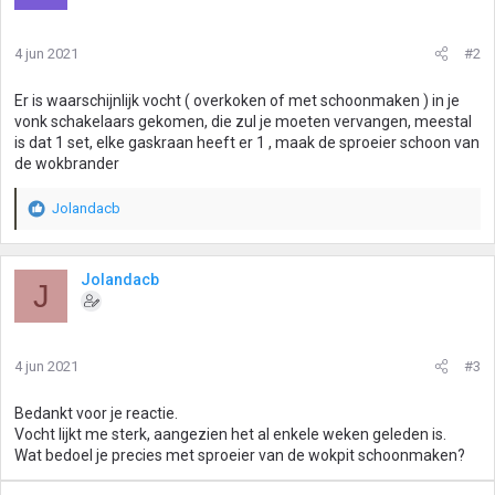
4 jun 2021
#2
Er is waarschijnlijk vocht ( overkoken of met schoonmaken ) in je
vonk schakelaars gekomen, die zul je moeten vervangen, meestal
is dat 1 set, elke gaskraan heeft er 1 , maak de sproeier schoon van
de wokbrander
Jolandacb
W
a
a
r
Jolandacb
J
d
e
r
i
4 jun 2021
#3
n
g
Bedankt voor je reactie.
e
Vocht lijkt me sterk, aangezien het al enkele weken geleden is.
n
Wat bedoel je precies met sproeier van de wokpit schoonmaken?
: