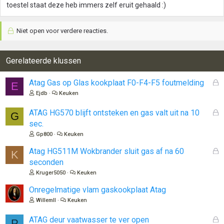
toestel staat deze heb immers zelf eruit gehaald :)
Niet open voor verdere reacties.
Gerelateerde klussen
G
Atag Gas op Glas kookplaat F0-F4-F5 foutmelding
E
e
Ejdb
Keuken
s
l
G
ATAG HG570 blijft ontsteken en gas valt uit na 10
G
o
e
sec.
t
s
Gp800
Keuken
e
l
n
o
G
Atag HG511M Wokbrander sluit gas af na 60
K
t
e
seconden
e
s
Kruger5050
Keuken
n
l
o
Onregelmatige vlam gaskookplaat Atag
t
WillemII
Keuken
e
n
G
ATAG deur vaatwasser te ver open
P