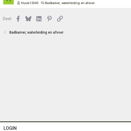
t
e
Huub12345
Badkamer, waterleiding en afvoer
e
s
n
l
Facebook
Bluesky
LinkedIn
Pinterest
Link
o
Deel:
t
e
Badkamer, waterleiding en afvoer
n
LOGIN