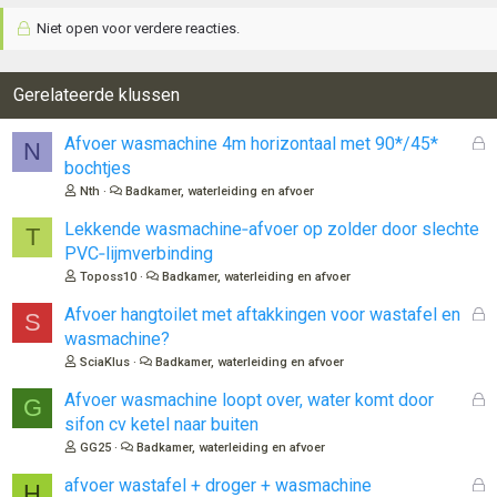
Niet open voor verdere reacties.
Gerelateerde klussen
G
Afvoer wasmachine 4m horizontaal met 90*/45*
N
e
bochtjes
s
Nth
Badkamer, waterleiding en afvoer
l
o
Lekkende wasmachine‑afvoer op zolder door slechte
T
t
PVC‑lijmverbinding
e
Toposs10
Badkamer, waterleiding en afvoer
n
G
Afvoer hangtoilet met aftakkingen voor wastafel en
S
e
wasmachine?
s
SciaKlus
Badkamer, waterleiding en afvoer
l
o
G
Afvoer wasmachine loopt over, water komt door
G
t
e
sifon cv ketel naar buiten
e
s
GG25
Badkamer, waterleiding en afvoer
n
l
o
G
afvoer wastafel + droger + wasmachine
H