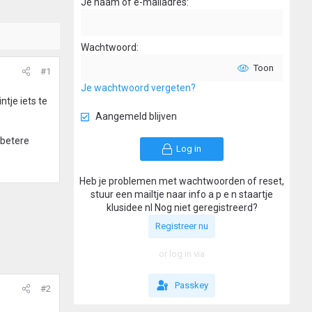
Je naam of e-mailadres
Wachtwoord
Toon
#1
Je wachtwoord vergeten?
ntje iets te
Aangemeld blijven
 betere
Log in
Heb je problemen met wachtwoorden of reset,
stuur een mailtje naar info a p e n staartje
klusidee nl Nog niet geregistreerd?
Registreer nu
or log in via
Passkey
#2