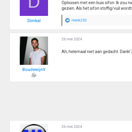
D
Oplossen met een buis sifon. Ik zou n
gezien. Als het sifon stoffig/vuil wor
Henk253
Dimkal
W
a
a
r
26 mei 2024
d
e
Ah, helemaal niet aan gedacht. Dank! 
r
i
n
BoudewijnV
g
e
n
:
26 mei 2024