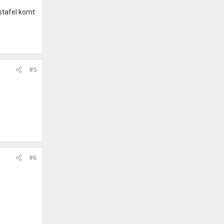
astafel komt
#5
#6