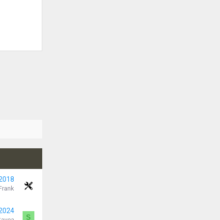
 2018
Frank
 2024
S
Savea