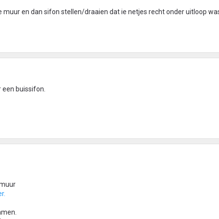
 muur en dan sifon stellen/draaien dat ie netjes recht onder uitloop w
r een buissifon.
 muur
er.
amen.