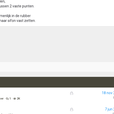
len,
ussen 2 vaste punten.
menlijk in de rubber
naar sifon vast zetten.
G
18 nov
e
oer
1
2K
s
l
G
7 jun
o
e