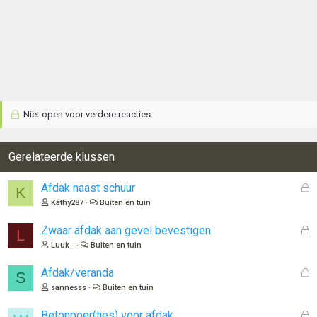
Niet open voor verdere reacties.
Gerelateerde klussen
G
Afdak naast schuur
K
e
Kathy287
Buiten en tuin
s
l
G
Zwaar afdak aan gevel bevestigen
L
o
e
Luuk_
Buiten en tuin
t
s
e
l
G
Afdak/veranda
S
n
o
e
sannesss
Buiten en tuin
t
s
e
l
G
Betonpoer(tjes) voor afdak