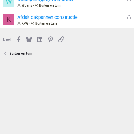
W
n
o
e
Woens
Buiten en tuin
t
s
e
l
G
Afdak dakpannen constructie
K
n
o
e
KPG
Buiten en tuin
t
s
e
l
n
Facebook
Bluesky
LinkedIn
Pinterest
Link
o
Deel:
t
e
Buiten en tuin
n