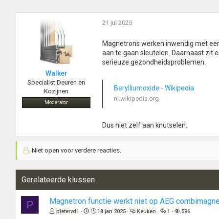
21 jul 2025
Magnetrons werken inwendig met een 
aan te gaan sleutelen. Daarnaast zit e
serieuze gezondheidsproblemen.
Walker
Specialist Deuren en
Berylliumoxide - Wikipedia
Kozijnen
nl.wikipedia.org
Moderator
Dus niet zelf aan knutselen.
Niet open voor verdere reacties.
Gerelateerde klussen
Magnetron functie werkt niet op AEG combimagne
P
pietervd1
18 jan 2025
Keuken
1
596