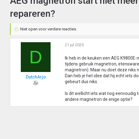
AEG magnetron start niet meer:
repareren?
Niet open voor verdere reacties.
21 jul 2025
D
Ik heb in de keuken een AEG K9800E-m
tijdens gebruik magnetron, etensware
magnetron). Maar nu doet deze niks m
Dan heb je het idee dat hij echt iets 
DutchArjo
gebeurt dus niks.
Is dit wellicht iets wat nog eenvoudig
andere magnetron de enige optie?