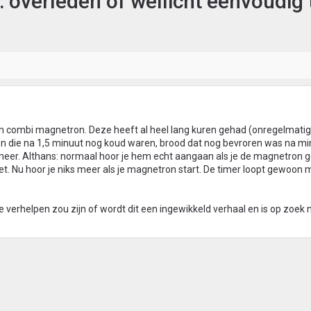
 overleden of wellicht eenvoudig 
 combi magnetron. Deze heeft al heel lang kuren gehad (onregelmatig
n die na 1,5 minuut nog koud waren, brood dat nog bevroren was na mi
eer. Althans: normaal hoor je hem echt aangaan als je de magnetron g
doet. Nu hoor je niks meer als je magnetron start. De timer loopt gewoon 
 te verhelpen zou zijn of wordt dit een ingewikkeld verhaal en is op zoek