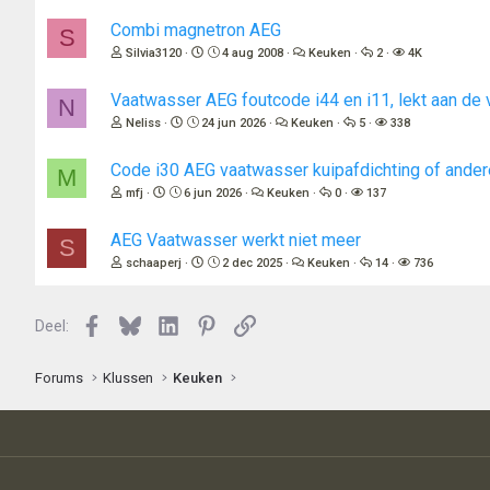
Combi magnetron AEG
S
Silvia3120
4 aug 2008
Keuken
2
4K
Vaatwasser AEG foutcode i44 en i11, lekt aan de 
N
Neliss
24 jun 2026
Keuken
5
338
Code i30 AEG vaatwasser kuipafdichting of ande
M
mfj
6 jun 2026
Keuken
0
137
AEG Vaatwasser werkt niet meer
S
schaaperj
2 dec 2025
Keuken
14
736
Facebook
Bluesky
LinkedIn
Pinterest
Link
Deel:
Forums
Klussen
Keuken