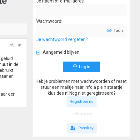
te
Je naam of e-mailadres
Wachtwoord
Toon
Je wachtwoord vergeten?
#1
Aangemeld blijven
 geluid
nuut in de
Log in
ebruikt.
maar er
Heb je problemen met wachtwoorden of reset,
stuur een mailtje naar info a p e n staartje
klusidee nl Nog niet geregistreerd?
 naar een
Registreer nu
or log in via
Passkey