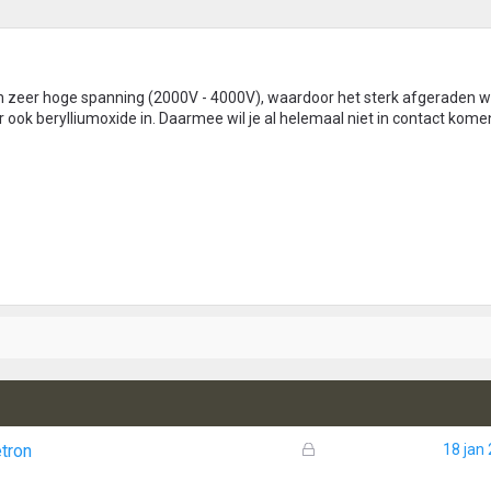
zeer hoge spanning (2000V - 4000V), waardoor het sterk afgeraden w
r ook berylliumoxide in. Daarmee wil je al helemaal niet in contact kome
G
tron
18 jan
e
s