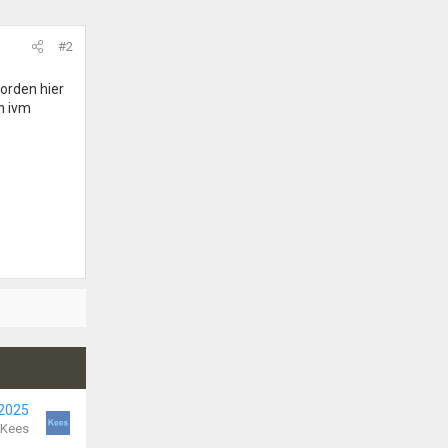
#2
orden hier
n ivm
 2025
Kees