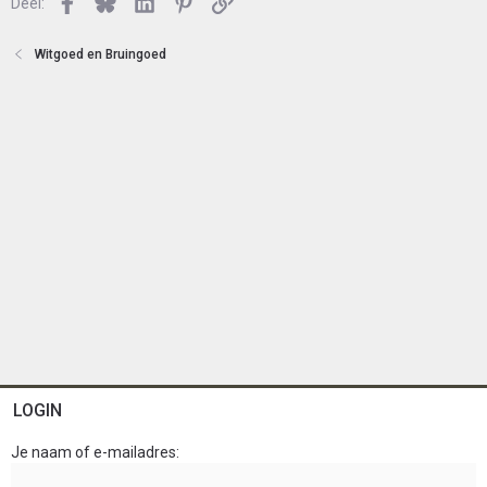
Facebook
Bluesky
LinkedIn
Pinterest
Link
Deel:
t
e
n
Witgoed en Bruingoed
LOGIN
Je naam of e-mailadres