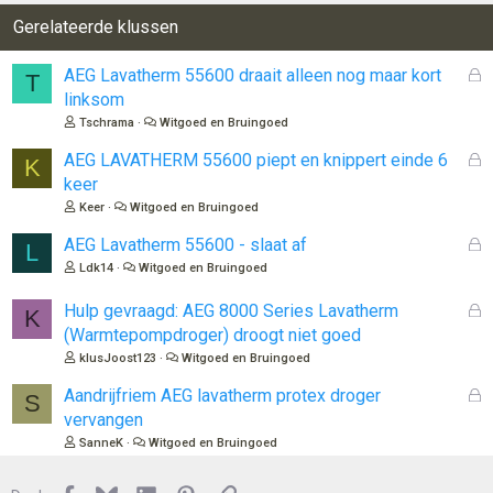
Gerelateerde klussen
G
AEG Lavatherm 55600 draait alleen nog maar kort
T
e
linksom
s
Tschrama
Witgoed en Bruingoed
l
o
G
AEG LAVATHERM 55600 piept en knippert einde 6
K
t
e
keer
e
s
Keer
Witgoed en Bruingoed
n
l
o
G
AEG Lavatherm 55600 - slaat af
L
t
e
Ldk14
Witgoed en Bruingoed
e
s
n
l
G
Hulp gevraagd: AEG 8000 Series Lavatherm
K
o
e
(Warmtepompdroger) droogt niet goed
t
s
klusJoost123
Witgoed en Bruingoed
e
l
n
o
G
Aandrijfriem AEG lavatherm protex droger
S
t
e
vervangen
e
s
SanneK
Witgoed en Bruingoed
n
l
o