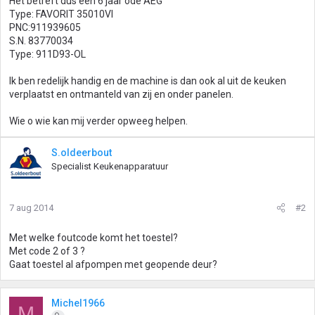
Het betreft dus een 6 jaar ode AEG
Type: FAVORIT 35010VI
PNC:911939605
S.N. 83770034
Type: 911D93-OL
Ik ben redelijk handig en de machine is dan ook al uit de keuken
verplaatst en ontmanteld van zij en onder panelen.
Wie o wie kan mij verder opweeg helpen.
S.oldeerbout
Specialist Keukenapparatuur
7 aug 2014
#2
Met welke foutcode komt het toestel?
Met code 2 of 3 ?
Gaat toestel al afpompen met geopende deur?
Michel1966
M