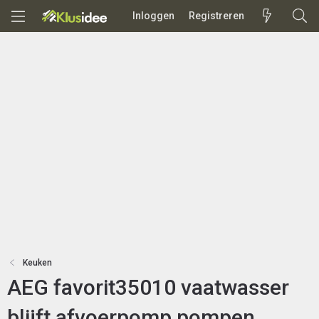
Inloggen
Registreren
Keuken
AEG favorit35010 vaatwasser
blijft afvoerpomp pompen