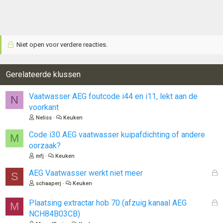
Niet open voor verdere reacties.
Gerelateerde klussen
Vaatwasser AEG foutcode i44 en i11, lekt aan de
N
voorkant
Neliss
Keuken
Code i30 AEG vaatwasser kuipafdichting of andere
M
oorzaak?
mfj
Keuken
G
AEG Vaatwasser werkt niet meer
S
e
schaaperj
Keuken
s
l
G
Plaatsing extractar hob 70 (afzuig kanaal AEG
M
o
e
NCH84B03CB)
t
s