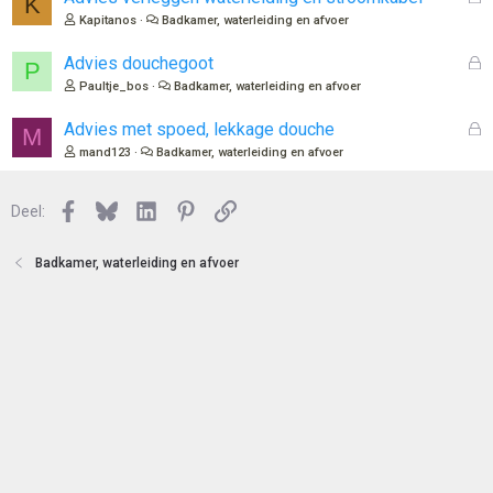
K
n
e
Kapitanos
Badkamer, waterleiding en afvoer
s
l
G
Advies douchegoot
P
o
e
Paultje_bos
Badkamer, waterleiding en afvoer
t
s
e
l
G
Advies met spoed, lekkage douche
M
n
o
e
mand123
Badkamer, waterleiding en afvoer
t
s
e
l
n
Facebook
Bluesky
LinkedIn
Pinterest
Link
o
Deel:
t
e
Badkamer, waterleiding en afvoer
n