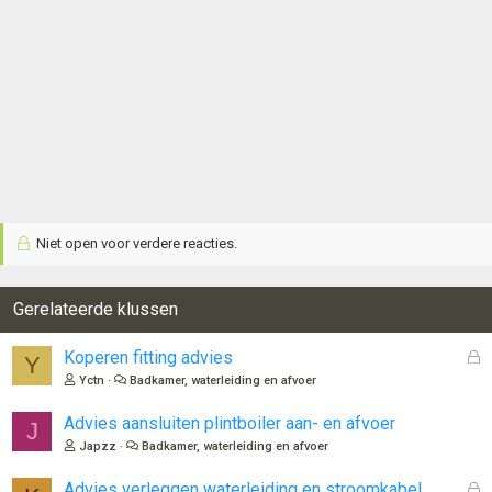
Niet open voor verdere reacties.
Gerelateerde klussen
G
Koperen fitting advies
Y
e
Yctn
Badkamer, waterleiding en afvoer
s
l
Advies aansluiten plintboiler aan- en afvoer
J
o
Japzz
Badkamer, waterleiding en afvoer
t
e
G
Advies verleggen waterleiding en stroomkabel