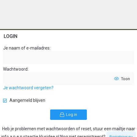
LOGIN
Je naam of e-mailadres
Wachtwoord
Toon
Je wachtwoord vergeten?
Aangemeld blijven
Log in
Heb je problemen met wachtwoorden of reset, stuur een mailtje naar
info a p e n staartje klusidee nl Nog niet geregistreerd?
Registreer nu