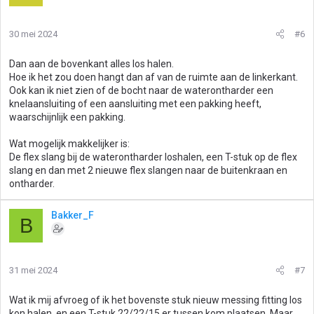
30 mei 2024
#6
Dan aan de bovenkant alles los halen.
Hoe ik het zou doen hangt dan af van de ruimte aan de linkerkant.
Ook kan ik niet zien of de bocht naar de waterontharder een
knelaansluiting of een aansluiting met een pakking heeft,
waarschijnlijk een pakking.
Wat mogelijk makkelijker is:
De flex slang bij de waterontharder loshalen, een T-stuk op de flex
slang en dan met 2 nieuwe flex slangen naar de buitenkraan en
ontharder.
Bakker_F
B
31 mei 2024
#7
Wat ik mij afvroeg of ik het bovenste stuk nieuw messing fitting los
kon halen, en een T-stuk 22/22/15 er tussen kom plaatsen. Maar