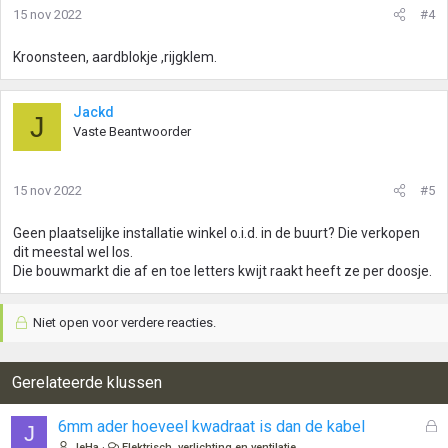
15 nov 2022
#4
Kroonsteen, aardblokje ,rijgklem.
Jackd
J
Vaste Beantwoorder
15 nov 2022
#5
Geen plaatselijke installatie winkel o.i.d. in de buurt? Die verkopen
dit meestal wel los.
Die bouwmarkt die af en toe letters kwijt raakt heeft ze per doosje.
Niet open voor verdere reacties.
Gerelateerde klussen
G
6mm ader hoeveel kwadraat is dan de kabel
J
e
JeHa
Elektrisch, verlichting en ventilatie