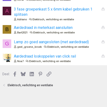
s
l
G
3 fase groepenkast 5 x 6mm kabel gebruiken 1
A
o
e
splitsen
t
s
Adriano
Elektrisch, verlichting en ventilatie
e
l
n
o
G
Aardedraad in meterkast aansluiten
B
t
e
Bart2021
Elektrisch, verlichting en ventilatie
e
s
n
l
G
Lamp zo goed aangesloten (met aardedraad)
G
o
e
geel_groene_broek
Elektrisch, verlichting en ventilatie
t
s
e
l
G
Aardedraad loskoppelen van click rail
n
o
e
Noa7
Elektrisch, verlichting en ventilatie
t
s
e
l
n
Facebook
Bluesky
LinkedIn
Pinterest
Link
o
Deel:
t
e
Elektrisch, verlichting en ventilatie
n