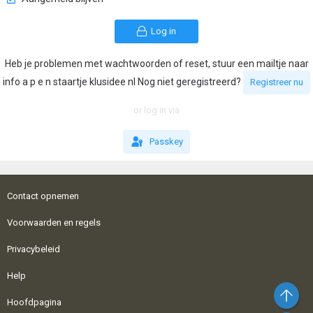
Log in
Heb je problemen met wachtwoorden of reset, stuur een mailtje naar
info a p e n staartje klusidee nl Nog niet geregistreerd?
Registreer nu
or log in via
Passkey
Contact opnemen
Voorwaarden en regels
Privacybeleid
Help
Bo
Hoofdpagina