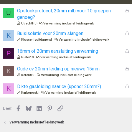
G
Opstookprotocol, 20mm mlb voor 10 groepen
U
e
genoeg?
s
UtrechtHJ
Verwarming inclusief leidingwerk
l
o
G
Buisisolatie voor 20mm slangen
K
t
e
Klussenisuitdagend
Verwarming inclusief leidingwerk
e
s
n
l
G
16mm of 20mm aansluiting verwarming
P
o
e
Pieter19
Verwarming inclusief leidingwerk
t
s
e
l
G
Oude cv 20mm leiding op nieuwe 15mm
K
n
o
e
Kerel010
Verwarming inclusief leidingwerk
t
s
e
l
G
Dikte gasleiding naar cv (uponor 20mm?)
K
n
o
e
Karkonoski
Verwarming inclusief leidingwerk
t
s
e
l
n
Facebook
Bluesky
LinkedIn
Pinterest
Link
o
Deel:
t
e
Verwarming inclusief leidingwerk
n