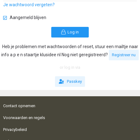
Je wachtwoord vergeten?
Aangemeld blijven
Log in
Heb je problemen met wachtwoorden of reset, stuur een mailtje naar
info a p e n staartje klusidee nl Nog niet geregistreerd?
Registreer nu
or log in via
Passkey
Contact opnemen
Voorwaarden en regels
Privacybeleid