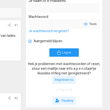
Je naam of e-mailadres
Wachtwoord
Toon
#1
Je wachtwoord vergeten?
rvan lades
Aangemeld blijven
Log in
Heb je problemen met wachtwoorden of reset,
stuur een mailtje naar info a p e n staartje
klusidee nl Nog niet geregistreerd?
Registreer nu
or log in via
#2
Passkey