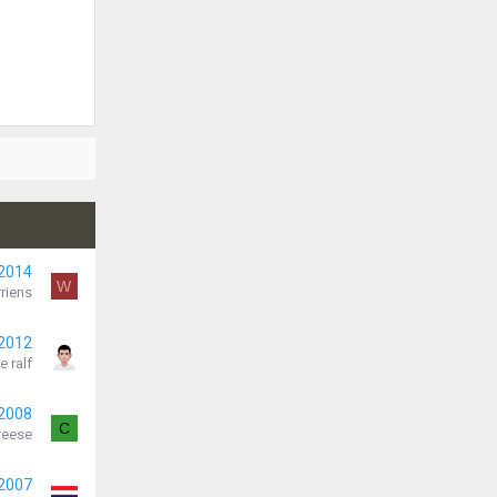
 2014
W
riens
 2012
e ralf
 2008
C
Freese
 2007