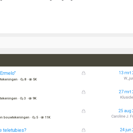
G
"Ermelo"
13 mrt
e
W_jur
tekeningen
8
5K
s
l
G
27 mrt
o
e
Kluside
tekeningen
3
9K
t
s
e
l
G
25 aug
n
o
e
Caroline J. 
en bouwtekeningen
5
11K
t
s
e
l
G
e teletubies?
24 jun
n