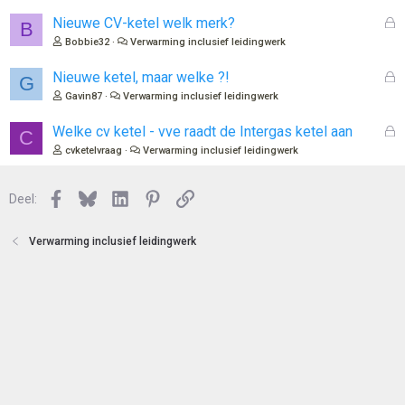
s
e
l
G
Nieuwe CV-ketel welk merk?
B
n
o
e
Bobbie32
Verwarming inclusief leidingwerk
t
s
e
l
G
Nieuwe ketel, maar welke ?!
G
n
o
e
Gavin87
Verwarming inclusief leidingwerk
t
s
e
l
G
Welke cv ketel - vve raadt de Intergas ketel aan
C
n
o
e
cvketelvraag
Verwarming inclusief leidingwerk
t
s
e
l
n
Facebook
Bluesky
LinkedIn
Pinterest
Link
o
Deel:
t
e
Verwarming inclusief leidingwerk
n