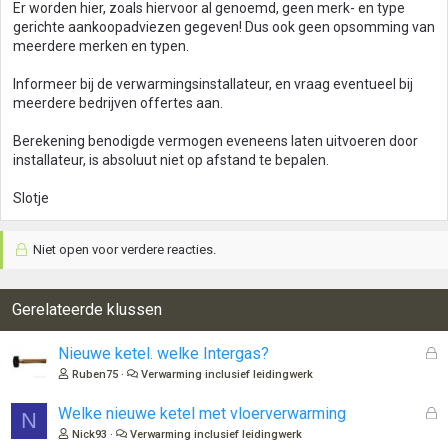
Er worden hier, zoals hiervoor al genoemd, geen merk- en type
gerichte aankoopadviezen gegeven! Dus ook geen opsomming van
meerdere merken en typen.
Informeer bij de verwarmingsinstallateur, en vraag eventueel bij
meerdere bedrijven offertes aan.
Berekening benodigde vermogen eveneens laten uitvoeren door
installateur, is absoluut niet op afstand te bepalen.
Slotje
Niet open voor verdere reacties.
Gerelateerde klussen
G
Nieuwe ketel. welke Intergas?
e
Ruben75
Verwarming inclusief leidingwerk
s
l
G
Welke nieuwe ketel met vloerverwarming
N
o
e
Nick93
Verwarming inclusief leidingwerk
t