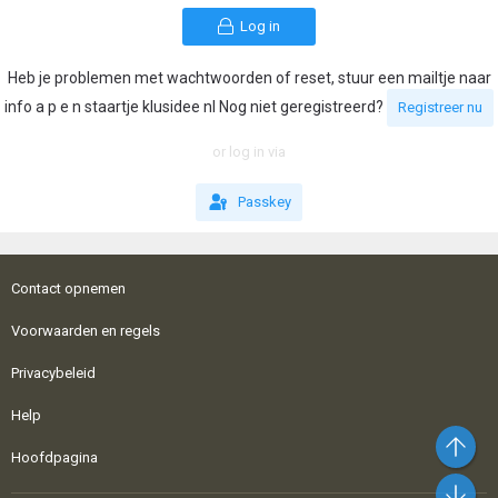
Log in
Heb je problemen met wachtwoorden of reset, stuur een mailtje naar
info a p e n staartje klusidee nl Nog niet geregistreerd?
Registreer nu
or log in via
Passkey
Contact opnemen
Voorwaarden en regels
Privacybeleid
Help
Bo
Hoofdpagina
On