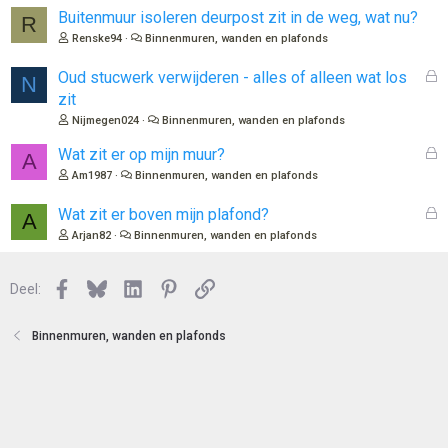
o
Buitenmuur isoleren deurpost zit in de weg, wat nu?
R
t
Renske94
Binnenmuren, wanden en plafonds
e
n
G
Oud stucwerk verwijderen - alles of alleen wat los
N
e
zit
s
Nijmegen024
Binnenmuren, wanden en plafonds
l
o
G
Wat zit er op mijn muur?
A
t
e
Am1987
Binnenmuren, wanden en plafonds
e
s
n
l
G
Wat zit er boven mijn plafond?
A
o
e
Arjan82
Binnenmuren, wanden en plafonds
t
s
e
l
n
Facebook
Bluesky
LinkedIn
Pinterest
Link
o
Deel:
t
e
Binnenmuren, wanden en plafonds
n