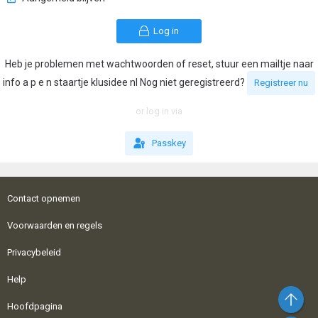
Log in
Heb je problemen met wachtwoorden of reset, stuur een mailtje naar
info a p e n staartje klusidee nl Nog niet geregistreerd?
Registreer nu
or log in via
Passkey
Contact opnemen
Voorwaarden en regels
Privacybeleid
Help
Bo
Hoofdpagina