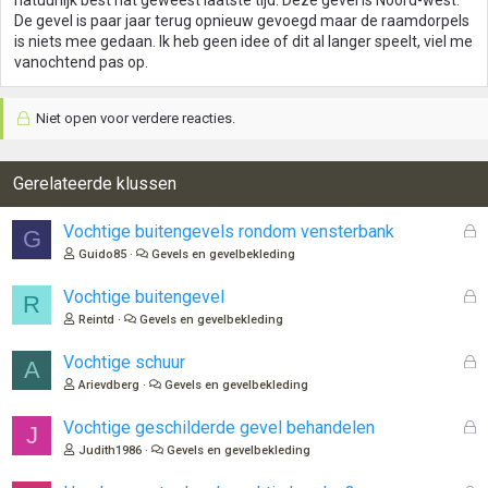
natuurlijk best nat geweest laatste tijd. Deze gevel is Noord-west.
De gevel is paar jaar terug opnieuw gevoegd maar de raamdorpels
is niets mee gedaan. Ik heb geen idee of dit al langer speelt, viel me
vanochtend pas op.
Niet open voor verdere reacties.
Gerelateerde klussen
G
Vochtige buitengevels rondom vensterbank
G
e
Guido85
Gevels en gevelbekleding
s
l
G
Vochtige buitengevel
R
o
e
Reintd
Gevels en gevelbekleding
t
s
e
l
G
Vochtige schuur
A
n
o
e
Arievdberg
Gevels en gevelbekleding
t
s
e
l
G
Vochtige geschilderde gevel behandelen
J
n
o
e
Judith1986
Gevels en gevelbekleding
t
s
e
l