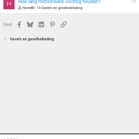
G
Hoe lang metselwerk vochtig houden?
H
n
o
e
Harm80
Gevels en gevelbekleding
t
s
e
l
n
Facebook
Bluesky
LinkedIn
Pinterest
Link
o
Deel:
t
e
Gevels en gevelbekleding
n