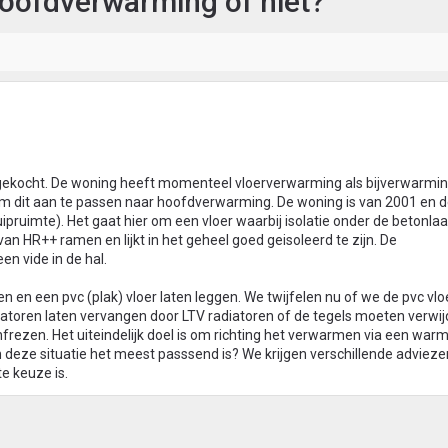
hoofdverwarming of niet?
 gekocht. De woning heeft momenteel vloerverwarming als bijverwarmin
is om dit aan te passen naar hoofdverwarming. De woning is van 2001 en 
uipruimte). Het gaat hier om een vloer waarbij isolatie onder de betonlaag
van HR++ ramen en lijkt in het geheel goed geisoleerd te zijn. De
n vide in de hal.
en en een pvc (plak) vloer laten leggen. We twijfelen nu of we de pvc vlo
iatoren laten vervangen door LTV radiatoren of de tegels moeten verwi
rezen. Het uiteindelijk doel is om richting het verwarmen via een wa
 deze situatie het meest passsend is? We krijgen verschillende advieze
te keuze is.