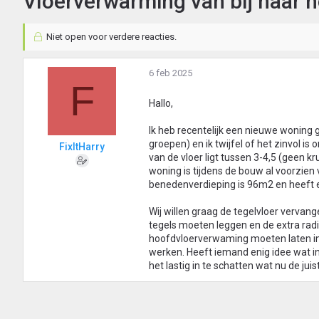
Vloerverwarming van bij naar 
Niet open voor verdere reacties.
6 feb 2025
F
Hallo,
Ik heb recentelijk een nieuwe woning
groepen) en ik twijfel of het zinvol 
FixItHarry
van de vloer ligt tussen 3-4,5 (geen kr
woning is tijdens de bouw al voorzien 
benedenverdieping is 96m2 en heeft ee
Wij willen graag de tegelvloer vervang
tegels moeten leggen en de extra rad
hoofdvloerverwaming moeten laten inf
werken. Heeft iemand enig idee wat in
het lastig in te schatten wat nu de juis