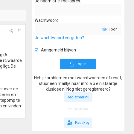
Je naam of e-mailadres
Wachtwoord
Toon
#1
Je wachtwoord vergeten?
Aangemeld blijven
g (6
de rc waarde
Log in
 ligt. De
Heb je problemen met wachtwoorden of reset,
stuur een mailtje naar info a p e n staartje
er over de
klusidee nl Nog niet geregistreerd?
jderen en
Registreer nu
rmtepomp te
n en vinden
or log in via
Passkey