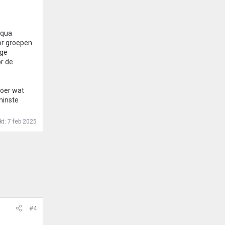
 qua
or groepen
ige
r de
loer wat
 minste
kt:
7 feb 2025
#4