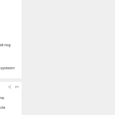
ook nog
et systeem
#5
ma.
acte