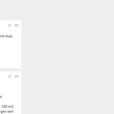
#2
6mm buis
#3
t.
r. 100 m2
tegen een