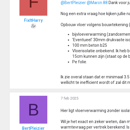
F
@BertPleizier
@Marcn.88
Dank voor ju
Nog een extra vraag hoe kijken jullie n
FixItHarry
Opbouw vloer volgens bouwtekening (
bijvloeverwarming (zandcement
'Eventueel' 30mm drukvaste isolat
100 mm beton b25
Vloerisolatie onbekend. Ik heb 
15cm kunnen zijn (staat op de 
Pe folie.
Ik zie overal staan dat er minimaal 3.5 
wellicht te inefficient wordt of zal dit
7 feb 2025
B
Hier ligt vloerverwarming zonder isol
Wil je het exact en zeker weten, dan 
warmtevraag per vertrek berekend. Is h
BertPleizier