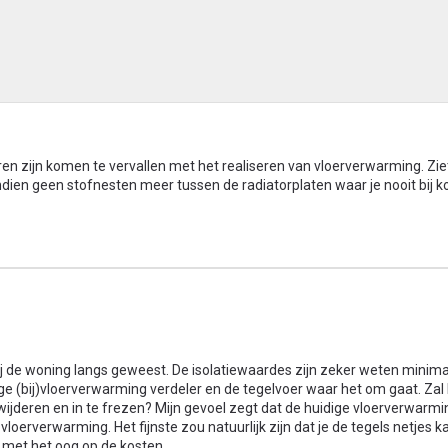
atoren zijn komen te vervallen met het realiseren van vloerverwarming. Zie
ndien geen stofnesten meer tussen de radiatorplaten waar je nooit bij 
ij de woning langs geweest. De isolatiewaardes zijn zeker weten minimaa
ige (bij)vloerverwarming verdeler en de tegelvoer waar het om gaat. Zal
rwijderen en in te frezen? Mijn gevoel zegt dat de huidige vloerverwarmi
loerverwarming. Het fijnste zou natuurlijk zijn dat je de tegels netjes k
 met het oog op de kosten.