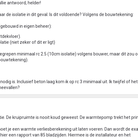
llie antwoord, helder!
aar de isolatie in dit geval. Is dit voldoende? Volgens de bouwtekening:
gebouwd in eigen beheer):
dekvloer).
ie (niet zeker of dit er ligt)
begrepen minimaal rc 2.5 (10cm isolatie) volgens bouwer, maar dit zou 
bouwtekening).
nodig is. Inclusief beton laag kom ik op rc 3 minimaal uit. Ik twijfel of h
 meevallen?
atie. De kruipruimte is nooit koud geweest. De warmtepomp trekt het pri
moet je een warmte verliesberekening uit laten voeren. Dan wordt de ex
ier een rapport van 85 bladzijden. Hiermee is de installateur en het