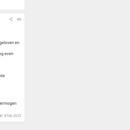
#6
 geloven en
nog even
hte
 vermogen
kt:
8 feb 2025