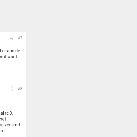
#7
t er aan de
komt want
#8
l rc 3.
 het
ng verlijmd
an