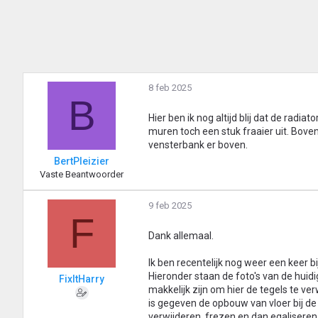
8 feb 2025
B
Hier ben ik nog altijd blij dat de radi
muren toch een stuk fraaier uit. Bove
vensterbank er boven.
BertPleizier
Vaste Beantwoorder
9 feb 2025
F
Dank allemaal.
Ik ben recentelijk nog weer een keer b
Hieronder staan de foto's van de huid
FixItHarry
makkelijk zijn om hier de tegels te ve
is gegeven de opbouw van vloer bij de v
verwijderen, frezen en dan egaliseren