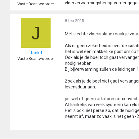
vloerverwarmingsbedrijf verder gega
Vaste Beantwoorder
8 feb 2025
J
Met slechte vloerisolatie maak je voor
Als er geen zekerheid is over de isol
het is wel een makkelijke post om op 
Jackd
Ook als je de boel toch gaat vervange
Vaste Beantwoorder
nodig hebben.
Bij bijverwarming zullen de leidingen 
Zoek als je de boel niet gaat vervangen
levensduur aan.
ps. wel of geen radiatoren of convect
Afhankelijk van welk systeem kan vloe
Het is ook niet perse zo, dat de hui
neemt af, maar zo vaak is het geen -