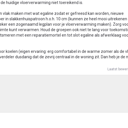
t de huidige vloerverwarming niet toereikend is.
even vlak maken met wat egaline zodat er gefreesd kan worden, nieuwe
oer in slakkenhuispatroon h.o.h. 10 cm (kunnen ze heel mooi uitrekenen
zeker een zogenaamd legplan voor je vloerverwarming maken). Zorg vo
 ruimte kunt verwarmen. Houd de groepen ook niet te lang voor toekomst
meren met een reparatiemortel en tot slot egaline als afwerklaag voo
voor koelen (eigen ervaring: erg comfortabel in de warme zomer als de v
 verdeler dusdanig dat de zevrij centraal in de woning zit. Dan heb je de
Laatst bewer