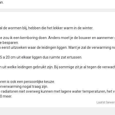
an.
al de wormen blij, hebben die het lekker warm in de winter.
atie zou ik een kernboring doen. Anders moet je de bouwer en aannemer
te besparen.
n eerst uitzoeken waar de leidingen liggen. Want je zal de verwarming 
15 a 20 cm uit elkaar liggen dus ruimte zat ertussen.
 uit welke leidingen gebruikt zijn. Bij sommige zit je al tegen de verwac
oren is ook een persoonlijke keuze.
rverwarming nogal traag zijn.
dige radiatoren niet overweg kunnen met lagere water temperaturen, het
20 meer.
Laatst bewer