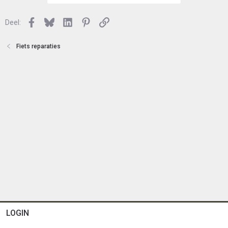
Facebook
Bluesky
LinkedIn
Pinterest
Link
Deel:
Fiets reparaties
LOGIN