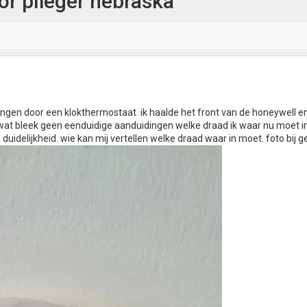
r plieger nebraska
ngen door een klokthermostaat. ik haalde het front van de honeywell e
 wat bleek geen eenduidige aanduidingen welke draad ik waar nu moet 
uidelijkheid. wie kan mij vertellen welke draad waar in moet. foto bij 