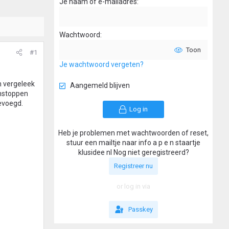
Je naam of e-mailadres
Wachtwoord
Toon
#1
Je wachtwoord vergeten?
n vergeleek
Aangemeld blijven
instoppen
gevoegd.
Log in
Heb je problemen met wachtwoorden of reset,
stuur een mailtje naar info a p e n staartje
klusidee nl Nog niet geregistreerd?
Registreer nu
or log in via
Passkey