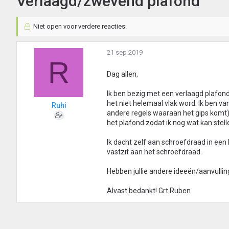
Verlaagd/zwevend plafond
Niet open voor verdere reacties.
21 sep 2019
R
Dag allen,
Ik ben bezig met een verlaagd plafond 
het niet helemaal vlak word. Ik ben v
Ruhi
andere regels waaraan het gips komt)
het plafond zodat ik nog wat kan stell
Ik dacht zelf aan schroefdraad in een 
vastzit aan het schroefdraad.
Hebben jullie andere ideeën/aanvulli
Alvast bedankt! Grt Ruben