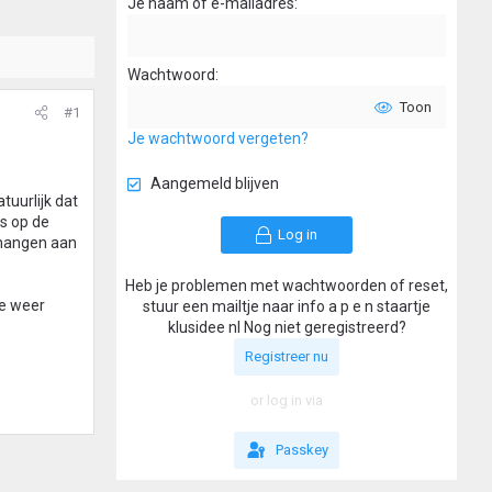
Je naam of e-mailadres
Wachtwoord
Toon
#1
Je wachtwoord vergeten?
Aangemeld blijven
tuurlijk dat
rs op de
Log in
 hangen aan
Heb je problemen met wachtwoorden of reset,
ie weer
stuur een mailtje naar info a p e n staartje
klusidee nl Nog niet geregistreerd?
Registreer nu
or log in via
Passkey