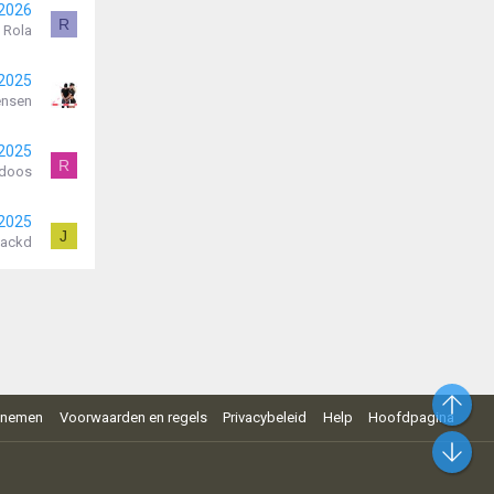
 2026
R
Rola
 2025
ensen
 2025
R
rdoos
 2025
J
Jackd
Bo
pnemen
Voorwaarden en regels
Privacybeleid
Help
Hoofdpagina
On