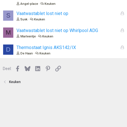
e
s
Angel-place
Keuken
n
l
o
G
Vaatwastablet lost niet op
S
t
e
Suvk
Keuken
e
s
n
l
G
Vaatwastablet lost niet op Whirlpool ADG
M
o
e
Marleentje
Keuken
t
s
e
l
G
Thermostaat Ignis AKS142/IX
D
n
o
e
De Haan
Keuken
t
s
e
l
n
Facebook
Bluesky
LinkedIn
Pinterest
Link
o
Deel:
t
e
Keuken
n