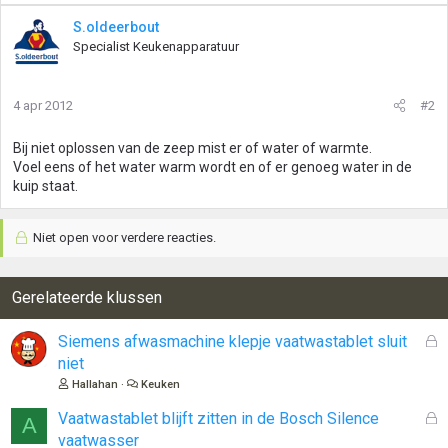
S.oldeerbout
Specialist Keukenapparatuur
4 apr 2012
#2
Bij niet oplossen van de zeep mist er of water of warmte.
Voel eens of het water warm wordt en of er genoeg water in de
kuip staat.
Niet open voor verdere reacties.
Gerelateerde klussen
G
Siemens afwasmachine klepje vaatwastablet sluit
e
niet
s
Hallahan
Keuken
l
o
G
Vaatwastablet blijft zitten in de Bosch Silence
A
t
e
vaatwasser