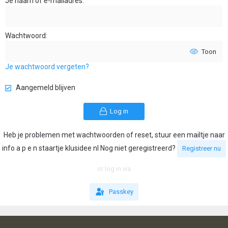
Je naam of e-mailadres
Wachtwoord
Toon
Je wachtwoord vergeten?
Aangemeld blijven
Log in
Heb je problemen met wachtwoorden of reset, stuur een mailtje naar
info a p e n staartje klusidee nl Nog niet geregistreerd?
Registreer nu
or log in via
Passkey