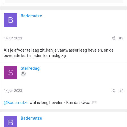
a
a
r
Bademutze
B
d
e
r
i
14 jun 2023
#3
n
g
Als je afvoer te laag zit ,kan je vaatwasser leeg hevelen, en de
e
bovenste korf inladen kan lastig zijn.
n
:
Sterredag
S
14 jun 2023
#4
@Bademutze
wat is leeg hevelen? Kan dat kwaad??
Bademutze
B