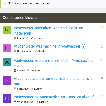
Niet open voor verdere reacties.
r
d
e
r
Gerelateerde klussen
i
n
G
Vaatwasser aansluiten: wasmachine kraan
R
g
e
installeren
e
s
n
Reinier68
Keuken
l
:
o
G
Afvoer water wasmachine in vaatwasser (?)
H
t
e
Hoekstraalex
Keuken
e
s
n
l
G
Vaatwasser voorziening aansluiten/wasmachine
A
o
e
kraan
t
s
Alessa
Keuken
e
l
n
o
G
Afvoer vaatwasser en wasmachine delen dmv t-
S
t
e
stuk
e
s
Sandra96
Keuken
n
l
o
G
Vaatwasser en wasmachine op 1 aan- en afvoer?
C
t
e
Charlotte1995
Keuken
e
s