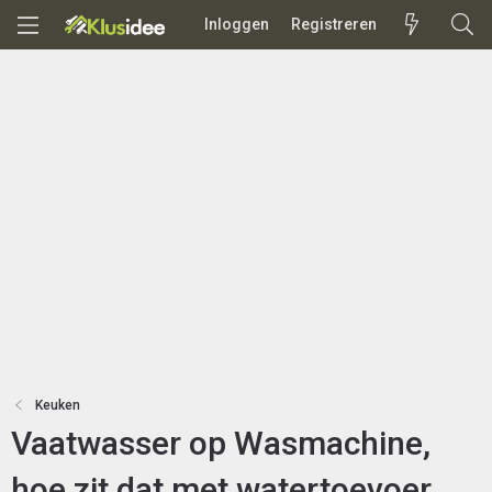
Inloggen
Registreren
Keuken
Vaatwasser op Wasmachine,
hoe zit dat met watertoevoer