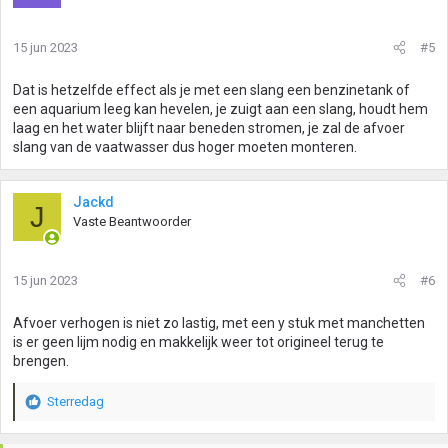
15 jun 2023
#5
Dat is hetzelfde effect als je met een slang een benzinetank of
een aquarium leeg kan hevelen, je zuigt aan een slang, houdt hem
laag en het water blijft naar beneden stromen, je zal de afvoer
slang van de vaatwasser dus hoger moeten monteren.
Jackd
J
Vaste Beantwoorder
15 jun 2023
#6
Afvoer verhogen is niet zo lastig, met een y stuk met manchetten
is er geen lijm nodig en makkelijk weer tot origineel terug te
brengen.
Sterredag
W
a
a