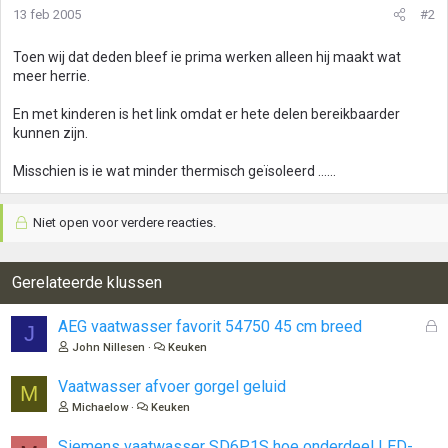
13 feb 2005
#2
Toen wij dat deden bleef ie prima werken alleen hij maakt wat
meer herrie.
En met kinderen is het link omdat er hete delen bereikbaarder
kunnen zijn.
Misschien is ie wat minder thermisch geïsoleerd ......
Niet open voor verdere reacties.
Gerelateerde klussen
G
AEG vaatwasser favorit 54750 45 cm breed
J
e
John Nillesen
Keuken
s
l
Vaatwasser afvoer gorgel geluid
M
o
Michaelow
Keuken
t
e
Siemens vaatwasser SD6P1S hoe onderdeel LED-