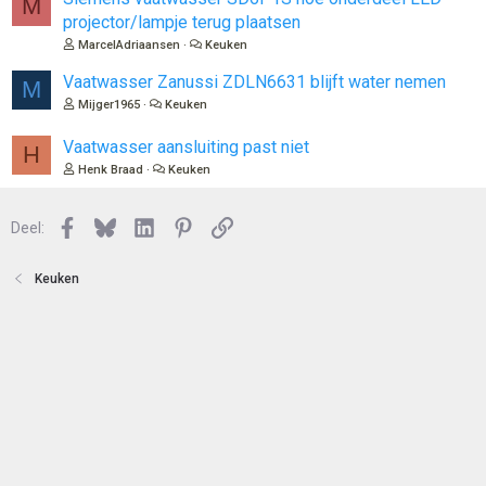
M
n
projector/lampje terug plaatsen
MarcelAdriaansen
Keuken
Vaatwasser Zanussi ZDLN6631 blijft water nemen
M
Mijger1965
Keuken
Vaatwasser aansluiting past niet
H
Henk Braad
Keuken
Facebook
Bluesky
LinkedIn
Pinterest
Link
Deel:
Keuken