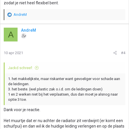
zodat je niet heel flexibel bent.
AndreM
W
a
a
AndreM
A
r
d
e
r
10 apr 2021
#4
i
n
g
Jackd schreef:
e
n
1. het makkelijkste, maar riskanter want gevoeliger voor schade aan
:
de leidingen.
3. het beste. (wel plastic zak o.i.d. om de leidingen doen)
1 en 2 werken niet bij het verplaatsen, dus dan moet je alsnog naar
optie 3 toe.
Dank voor je reactie.
Het muurtje dat er nu achter de radiator zit verdwijnt (er komt een
schuifpui) en dan wil ik de huidige leiding verlengen en op de plaats