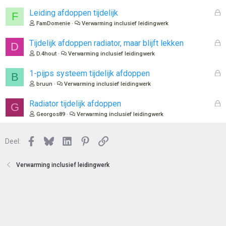
s
n
l
G
Leiding afdoppen tijdelijk
:
F
o
e
FamDomenie
Verwarming inclusief leidingwerk
t
s
e
l
G
Tijdelijk afdoppen radiator, maar blijft lekken
D
n
o
e
D.4hout
Verwarming inclusief leidingwerk
t
s
e
l
G
1-pijps systeem tijdelijk afdoppen
B
n
o
e
bruun
Verwarming inclusief leidingwerk
t
s
e
l
G
Radiator tijdelijk afdoppen
G
n
o
e
Georgos89
Verwarming inclusief leidingwerk
t
s
e
l
n
Facebook
Bluesky
LinkedIn
Pinterest
Link
o
Deel:
t
e
Verwarming inclusief leidingwerk
n