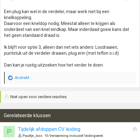
n
g
Een plug kan wel in de verdeler, maar werk niet bij een
e
knelkoppeling.
n
Daarvoor een kneldop nodig. Meestal alleen te krijgen als
:
onderdeel van een knel eindkap. Maar inderdaad goeie kans dat
het geen standaard draad is.
Ik blijft voor optie 3, alleen dan net iets anders: Losdraaien,
puntstuk uit de verdeler draaien, plug erin (met teflon o.i.d)
Dan kan je rustig uitzoeken hoe het verder te doen.
AndreM
W
a
a
Niet open voor verdere reacties.
r
d
e
r
Gerelateerde klussen
i
n
G
Tijdelijk afdoppen CV leiding
P
g
e
Paultje_bos
Verwarming inclusief leidingwerk
e