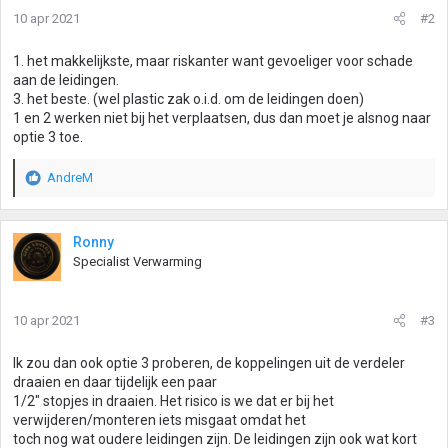
10 apr 2021
#2
1. het makkelijkste, maar riskanter want gevoeliger voor schade
aan de leidingen.
3. het beste. (wel plastic zak o.i.d. om de leidingen doen)
1 en 2 werken niet bij het verplaatsen, dus dan moet je alsnog naar
optie 3 toe.
AndreM
W
a
a
r
Ronny
d
Specialist Verwarming
e
r
i
10 apr 2021
#3
n
g
Ik zou dan ook optie 3 proberen, de koppelingen uit de verdeler
e
draaien en daar tijdelijk een paar
n
1/2" stopjes in draaien. Het risico is we dat er bij het
:
verwijderen/monteren iets misgaat omdat het
toch nog wat oudere leidingen zijn. De leidingen zijn ook wat kort