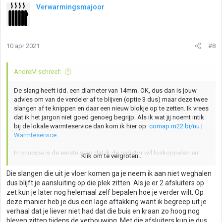
Verwarmingsmajoor
10 apr 2021
#8
AndreM schreef:
De slang heeft idd. een diameter van 14mm. OK, dus dan is jouw
advies om van de verdeler af te blijven (optie 3 dus) maar deze twee
slangen af te knippen en daar een nieuw blokje op te zetten. Ik vrees
dat ik het jargon niet goed genoeg begrijp. Als ik wat jij noemt intik
bij de lokale warmteservice dan kom ik hier op:
comap m22 bi/nu |
Warmteservice
.
In principe is de eerste stap dat ik de radiator wil loskoppelen en
Klik om te vergroten...
dan moet er wat afgedopt worden. Als de verbouwing verder af is
ga ik pas de rest aanpassen. Is dit dan nog steeds het beste idee?
Die slangen die uit je vloer komen ga je neem ik aan niet weghalen
Het komt op mij wat omslachtig over. Als ik voor deze optie ga, kan
dus blijft je aansluiting op die plek zitten. Als je er 2 afsluiters op
ik dan niet gewoon onderstaande knelkoppelingen losdraaien en er
zet kun je later nog helemaal zelf bepalen hoe je verder wilt. Op
een plug indraaien zoals deze?
Messing draadfitting plug 1/2 81070
deze manier heb je dus een lage aftakking want ik begreep uit je
| Warmteservice
Na de verbouwing komt dan de rest. Niet uit te
verhaal dat je liever niet had dat die buis en kraan zo hoog nog
sluiten dat ik dat vervolg dan laat doen.
bleven zitten tijdens de verbouwing. Met die afsluiters kun je dus