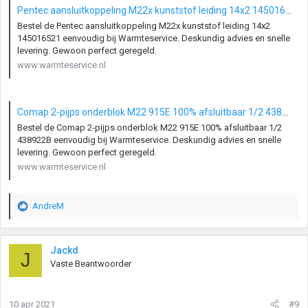
Pentec aansluitkoppeling M22x kunststof leiding 14x2 145016521 | Warmteservice
Bestel de Pentec aansluitkoppeling M22x kunststof leiding 14x2
145016521 eenvoudig bij Warmteservice. Deskundig advies en snelle
levering. Gewoon perfect geregeld.
www.warmteservice.nl
Comap 2-pijps onderblok M22 915E 100% afsluitbaar 1/2 438922B | Warmteservice
Bestel de Comap 2-pijps onderblok M22 915E 100% afsluitbaar 1/2
438922B eenvoudig bij Warmteservice. Deskundig advies en snelle
levering. Gewoon perfect geregeld.
www.warmteservice.nl
AndreM
W
a
a
r
Jackd
J
d
Vaste Beantwoorder
e
r
i
10 apr 2021
#9