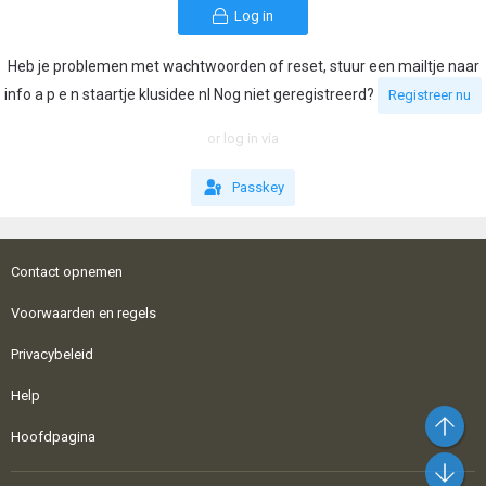
Log in
Heb je problemen met wachtwoorden of reset, stuur een mailtje naar
info a p e n staartje klusidee nl Nog niet geregistreerd?
Registreer nu
or log in via
Passkey
Contact opnemen
Voorwaarden en regels
Privacybeleid
Help
Bo
Hoofdpagina
On