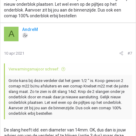
nieuw onderblok plaatsen. Let wel even op de pijltjes op het
onderblok. Aanvoer zit bij jou aan de binnenzijde. Dus ook een
comap 100% onderblok erbij bestellen
AndreM
A
10 apr 2021
#7
Verwarmingsmajoor schreef:
Grote kans bij deze verdeler dat het geen 1/2 “ is. Koop gewoon 2
comap m22 bi/nu afsluiters en een comap Knelset m22 met de juiste
slang maat. Zo te zien is dit slang 14x2. Knip de 2 slangen onder je
onderblok door en maak daar je nieuwe aansluiting. Gelijk nieuw
onderblok plaatsen. Let wel even op de pijltjes op het onderblok.
Aanvoer zit bij jou aan de binnenzijde. Dus ook een comap 100%
onderblok erbij bestellen
De slang heeft idd. een diameter van 14mm. OK, dus dan is jouw
advies om van de verdeler af te blijven (optie 3 dus) maar deze