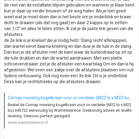
de rest van de installatie blijven gebruiken en wanneer je klaar bent
kun je daar op verder bouwen of ze weg halen. Als je niet goed
weet wat je moet doen dan is het beste om je onderblok en kraan
dicht te draaien (als dat nog gaat) en daar 2 kapjes op te zetten
van 1/2’’ en alles te laten zitten. Ik zal je de juiste link geven van die
afsluiters.
de 2e link is je knelset die je nodig hebt. Slang recht afknipppen,
dan wartel eerst daarna knelring en dan duw je de tule in de slang.
Dan kun je die afsluiter met de kant waar de buitendraad op zit op
die tule drukken en dan de wartel aandraaien. Met een platte
schroevendraaier zet je de afsluiter een kwartslag Om en dan is hij
afgesloten. Wel even een zakje over de afsluiters plaatsen ivm vuil
tijdens verbouwing. Ook nog even een 3e link. Dit is je onderblok.
Deze kan je rechtstreeks op die afsluiters draaien.
Comap messing kogelkraan voor cv-verdeler (M22 bi x M22 bu) 643722 | Warmteservice
Bestel de Comap messing kogelkraan voor cv-verdeler (M22 bi x M22
bu) 643722 eenvoudig bij Warmteservice. Deskundig advies en snelle
levering. Gewoon perfect geregeld.
www.warmteservice.nl