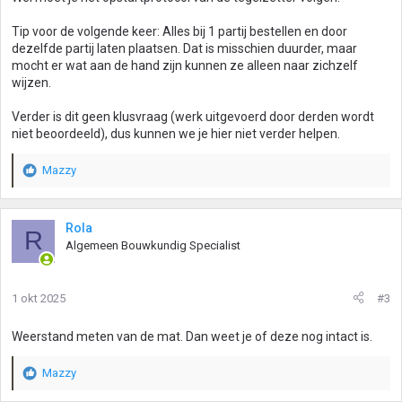
Tip voor de volgende keer: Alles bij 1 partij bestellen en door
dezelfde partij laten plaatsen. Dat is misschien duurder, maar
mocht er wat aan de hand zijn kunnen ze alleen naar zichzelf
wijzen.
Verder is dit geen klusvraag (werk uitgevoerd door derden wordt
niet beoordeeld), dus kunnen we je hier niet verder helpen.
Mazzy
W
a
a
r
Rola
R
d
Algemeen Bouwkundig Specialist
e
r
i
1 okt 2025
#3
n
g
Weerstand meten van de mat. Dan weet je of deze nog intact is.
e
n
:
Mazzy
W
a