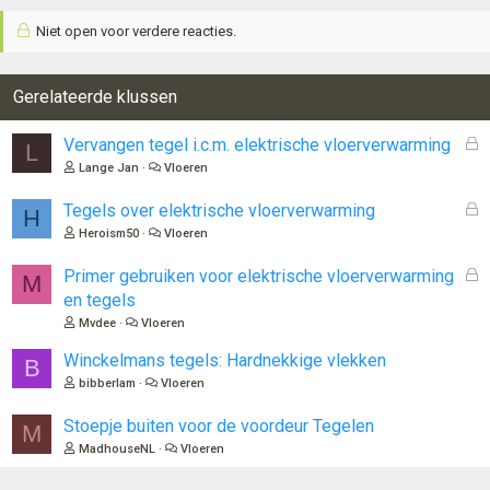
a
Niet open voor verdere reacties.
r
d
e
r
Gerelateerde klussen
i
n
G
Vervangen tegel i.c.m. elektrische vloerverwarming
L
g
e
Lange Jan
Vloeren
e
s
n
l
G
Tegels over elektrische vloerverwarming
:
H
o
e
Heroism50
Vloeren
t
s
e
l
G
Primer gebruiken voor elektrische vloerverwarming
M
n
o
e
en tegels
t
s
Mvdee
Vloeren
e
l
n
o
Winckelmans tegels: Hardnekkige vlekken
B
t
bibberlam
Vloeren
e
n
Stoepje buiten voor de voordeur Tegelen
M
MadhouseNL
Vloeren